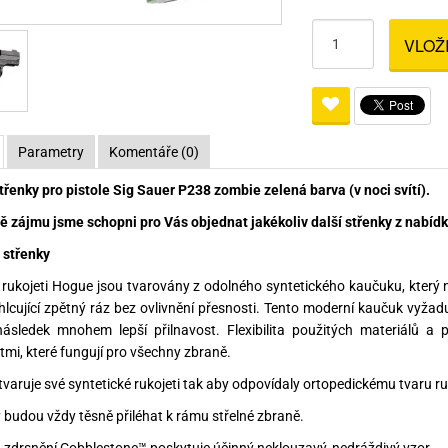
Pro lištu weaver a picatinny
Náboje na ZP
Pistolové a revolverové náboje
Pro perkusní zbraně
Ochra
VLOŽ
zbraně na ZP
Adaptéry
Puškové náboje
Ostatní
Rowan
Svítil
ací
nože
Pro lištu 15 - 17 mm
Brokové náboje
Bipody
bíjecí
Malorážkové náboje
Parametry
Komentáře (0)
cí
řenky pro pistole Sig Sauer P238 zombie zelená barva (v noci svítí).
ě zájmu jsme schopni pro Vás objednat jakékoliv další střenky z nabídky
střenky
ukojeti Hogue jsou tvarovány z odolného syntetického kaučuku, který n
hlcující zpětný ráz bez ovlivnění přesnosti. Tento moderní kaučuk vyžad
ásledek mnohem lepší přilnavost. Flexibilita použitých materiálů a 
tmi, které fungují pro všechny zbraně.
tvaruje své syntetické rukojeti tak aby odpovídaly ortopedickému tvaru r
y budou vždy těsně přiléhat k rámu střelné zbraně.