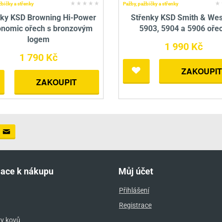
žbičky a střenky
Pažby, pažbičky a střenky
nky KSD Browning Hi-Power
Střenky KSD Smith & We
onomic ořech s bronzovým
5903, 5904 a 5906 oře
logem
1 990 Kč
1 790 Kč
ZAKOUPIT
ZAKOUPIT
mace k nákupu
Můj účet
Přihlášení
Registrace
ry kovů