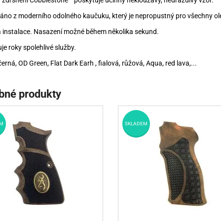
a zdrsnění Cobblestone™ poskytuje účinný neklouzavý, nedráždivý vzor.
áno z moderního odolného kaučuku, který je nepropustný pro všechny ole
 instalace. Nasazení možné během několika sekund.
je roky spolehlivé služby.
černá, OD Green, Flat Dark Earh , fialová, růžová, Aqua, red lava,...
bné produkty
M
SKLADEM