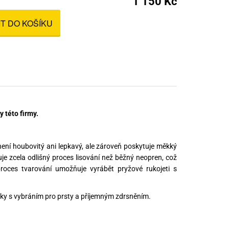
1 150 Kč
nné prostředky
IT DO KOŠÍKU
 Engineering
ny
, stolice a vaky
 této firmy.
ení houbovitý ani lepkavý, ale zároveň poskytuje měkký
uje zcela odlišný proces lisování než běžný neopren, což
proces tvarování umožňuje vyrábět pryžové rukojeti s
uky s vybráním pro prsty a příjemným zdrsněním.