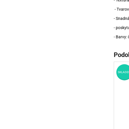
- Textur
- Tvarov
- Snadná
- poskytu
- Barvy: 
Podo
SKLADE