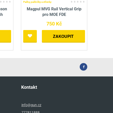
Pažby, pažbičky a střenky
sson
Magpul MVG Rail Vertical Grip
ch
pro MOE FDE
750 Kč
ZAKOUPIT
Kontakt
info@gun.cz
777811888