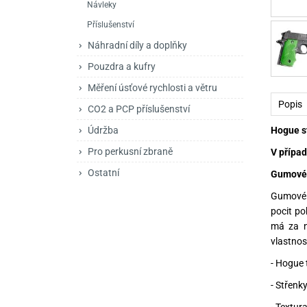
Návleky
Mačety a sekery
Zásobníky
Zavírací nože
Příslušenství
Praky
Příslušenství pro 
Kuchyňské nože
Náhradní díly a doplňky
Luky
Brokovnice opakov
Příslušenství pro 
Pouzdra a kufry
Měření úsťové rychlosti a větru
Kuše
Brokovnice samona
Popis
CO2 a PCP příslušenství
Obranné prostředky
Pistole samonabíje
Obranné spreje
Hogue st
Údržba
Revolvery
Pro perkusní zbraně
V případ
Ostatní
Gumové 
Gumové r
pocit po
má za n
vlastnos
- Hogue 
- Střenk