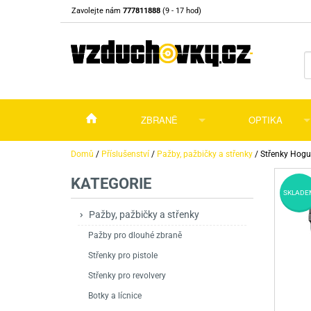
Zavolejte nám
777811888
(9 - 17 hod)
ZBRANĚ
OPTIKA
Vzduchovky
Vzduchovky na C
Puškohledy
Domů
/
Příslušenství
/
Pažby, pažbičky a střenky
/
Střenky Hogu
KATEGORIE
Vzduchové pistole a revolvery
Příslušenství pro 
Příslušenství
Dalekohledy a dál
SKLADE
Plynové pistole a revolvery
Vzduchovky PCP
CO2 pistole
Pistole
Kolimátory, lasery
Pažby, pažbičky a střenky
Pažby pro dlouhé zbraně
Perkusní zbraně
Vzduchovky pruži
PCP Pistole
Příslušenství
Montáže
Střenky pro pistole
Zbraně na ZP
Revolvery
Revolvery
Pušky opakovací
Noční vidění a ter
Střenky pro revolvery
Nože
Pružinové pistole
Pušky samonabíje
Nože s pevnou čep
Botky a lícnice