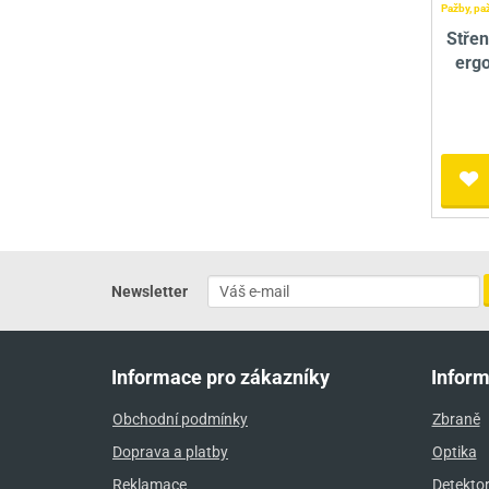
Pažby, pa
Stře
erg
Newsletter
Informace pro zákazníky
Infor
Obchodní podmínky
Zbraně
Doprava a platby
Optika
Reklamace
Detekto