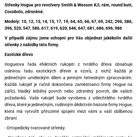
Střenky Hogue pro revolvery Smith & Wesson K/L rám, round butt,
Cocobolo, zdrsněné.
Modely: 10, 12, 13, 14, 15, 17, 19, 64, 65, 66, 67, 69, 242, 296, 386,
396, 520, 547, 586, 617, 619, 620, 646, 647, 681, 686, 696, 986
V případě zájmu jsme schopni pro Vás objednat jakékoliv další
střenky z nabídky této firmy.
Exotické dřevo
Hogueova řada efektních rukojetí z tvrdého dřeva obsahuje
oslnivou řadu exotických dřevin a vzorů, z nichž každá je
jedinečným uměleckým dílem a jemným řemeslným zpracováním.
Každá rukojeť je ručně dokončena zaměstnanci firmy Hogue na
zářící, hladký leštěný povrch nebo zdrsněný povrch, dle vašich
požadavků. Vaše rukojeť bude vyrobena z ušlechtilého tvrdého
dřeva, které je jedinečným, rodinným dědictvím historie firmy Hogue,
která má vytvořit přirozené spojení mezi vámi a vaší oblíbenou
zbraní.
- Ortopedicky tvarované střenky.