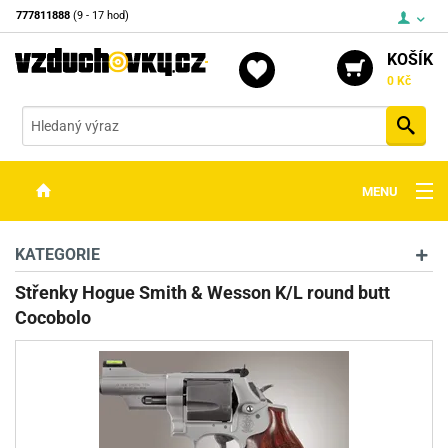
777811888
(9 - 17 hod)
KOŠÍK
0 Kč
Vyh
MENU
ZBRANĚ
KATEGORIE
OPTIKA
Střenky Hogue Smith & Wesson K/L round butt
Cocobolo
STŘELIVO
PŘÍSLUŠENSTVÍ
DETEKTORY KOVŮ
KONTAKTY