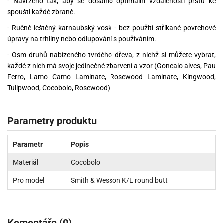
- Navrženo tak, aby se dosáhlo optimální vzdálenosti prstu ke
spoušti každé zbraně.
- Ručně leštěný karnaubský vosk - bez použití stříkané povrchové
úpravy na trhliny nebo odlupování s používáním.
- Osm druhů nabízeného tvrdého dřeva, z nichž si můžete vybrat,
každé z nich má svoje jedinečné zbarvení a vzor (Goncalo alves, Pau
Ferro, Lamo Camo Laminate, Rosewood Laminate, Kingwood,
Tulipwood, Cocobolo, Rosewood).
Parametry produktu
Parametr
Popis
Materiál
Cocobolo
Pro model
Smith & Wesson K/L round butt
Komentáře (0)