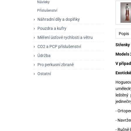
Návleky
Mačety a sekery
Zásobníky
Zavírací nože
Příslušenství
Praky
Příslušenství pro 
Kuchyňské nože
Náhradní díly a doplňky
Luky
Brokovnice opakov
Příslušenství pro 
Pouzdra a kufry
Popis
Měření úsťové rychlosti a větru
Kuše
Brokovnice samona
Střenky 
CO2 a PCP příslušenství
Obranné prostředky
Pistole samonabíje
Obranné spreje
Models 2
Údržba
Revolvery
V případ
Pro perkusní zbraně
Exotické
Ostatní
Hogueov
uměleck
leštěný
jedinečn
- Ortope
- Navrže
- Ručně 