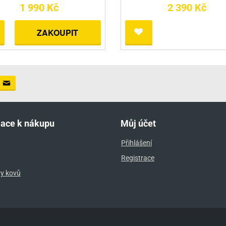
1 990 Kč
2 390 Kč
ZAKOUPIT
mace k nákupu
Můj účet
Přihlášení
Registrace
ry kovů