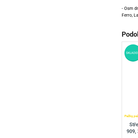
- Osm dr
Ferro, 
Podo
SKLADE
Pažby, pa
Stř
909,