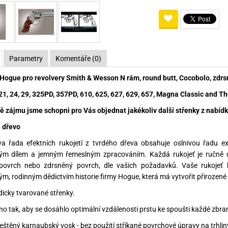
Pro lištu weaver a picatinny
Náboje na ZP
Pistolové a revolverové náboje
Pro perkusní zbraně
Ochra
zbraně na ZP
Adaptéry
Puškové náboje
Ostatní
Rowan
Svítil
ací
nože
Pro lištu 15 - 17 mm
Brokové náboje
Bipody
Parametry
Komentáře (0)
bíjecí
Malorážkové náboje
Hogue pro revolvery Smith & Wesson N rám, round butt, Cocobolo, zdrs
cí
1, 24, 29, 325PD, 357PD, 610, 625, 627, 629, 657, Magna Classic and T
ě zájmu jsme schopni pro Vás objednat jakékoliv další střenky z nabídky
 dřevo
a řada efektních rukojetí z tvrdého dřeva obsahuje oslnivou řadu ex
ým dílem a jemným řemeslným zpracováním. Každá rukojeť je ručně d
 povrch nebo zdrsněný povrch, dle vašich požadavků. Vaše rukojeť b
ým, rodinným dědictvím historie firmy Hogue, která má vytvořit přirozené 
dicky tvarované střenky.
no tak, aby se dosáhlo optimální vzdálenosti prstu ke spoušti každé zbra
leštěný karnaubský vosk - bez použití stříkané povrchové úpravy na trhli