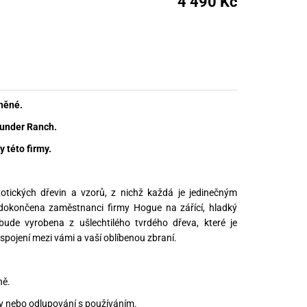
4 490 Kč
nné prostředky
 Engineering
ny
, stolice a vaky
něné.
hunder Ranch.
 této firmy.
otických dřevin a vzorů, z nichž každá je jedinečným
okončena zaměstnanci firmy Hogue na zářící, hladký
ude vyrobena z ušlechtilého tvrdého dřeva, které je
spojení mezi vámi a vaší oblíbenou zbraní.
ně.
ny nebo odlupování s používáním.