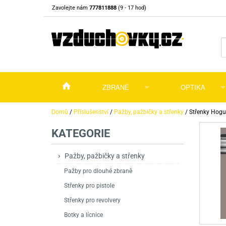
Zavolejte nám
777811888
(9 - 17 hod)
ZBRANĚ
OPTIKA
Vzduchovky
Vzduchovky na C
Puškohledy
Domů
/
Příslušenství
/
Pažby, pažbičky a střenky
/
Střenky Hogu
KATEGORIE
Vzduchové pistole a revolvery
Příslušenství pro 
Příslušenství
Dalekohledy a dál
Plynové pistole a revolvery
Vzduchovky PCP
CO2 pistole
Pistole
Kolimátory, lasery
Pažby, pažbičky a střenky
Pažby pro dlouhé zbraně
Perkusní zbraně
Vzduchovky pruži
PCP Pistole
Příslušenství
Montáže
Střenky pro pistole
Zbraně na ZP
Revolvery
Revolvery
Pušky opakovací
Noční vidění a ter
Střenky pro revolvery
Nože
Pružinové pistole
Pušky samonabíje
Nože s pevnou čep
Botky a lícnice