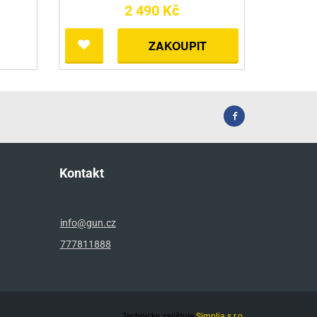
2 490 Kč
ZAKOUPIT
Kontakt
info@gun.cz
777811888
Technicky zajišťuje
Simplia s.r.o.