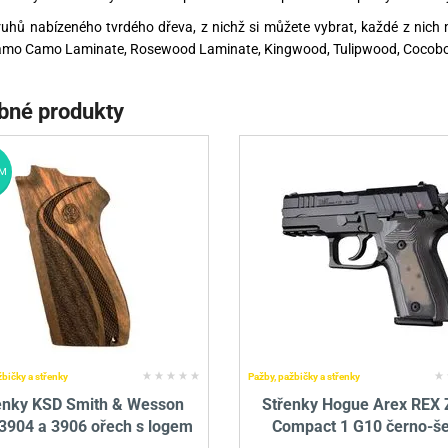
uhů nabízeného tvrdého dřeva, z nichž si můžete vybrat, každé z nich 
Lamo Camo Laminate, Rosewood Laminate, Kingwood, Tulipwood, Cocobo
bné produkty
M
žbičky a střenky
Pažby, pažbičky a střenky
enky KSD Smith & Wesson
Střenky Hogue Arex REX 
 3904 a 3906 ořech s logem
Compact 1 G10 černo-š