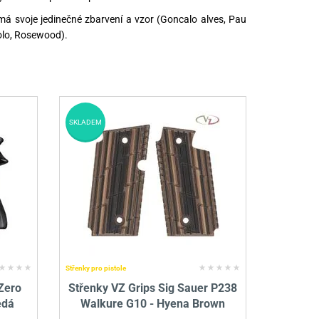
má svoje jedinečné zbarvení a vzor (Goncalo alves, Pau
lo, Rosewood).
SKLADEM
Střenky pro pistole
Zero
Střenky VZ Grips Sig Sauer P238
edá
Walkure G10 - Hyena Brown