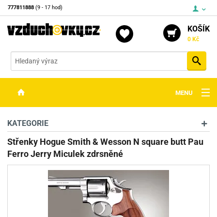
777811888
(9 - 17 hod)
KOŠÍK
0 Kč
Vyh
MENU
ZBRANĚ
KATEGORIE
OPTIKA
Střenky Hogue Smith & Wesson N square butt Pau
Ferro Jerry Miculek zdrsněné
STŘELIVO
PŘÍSLUŠENSTVÍ
DETEKTORY KOVŮ
KONTAKTY