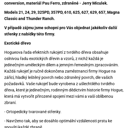
conversion, materiál Pau Ferro, zdrsněné - Jerry Miculek.
Models 21, 24, 29, 325PD, 357PD, 610, 625, 627, 629, 657, Magna
Classic and Thunder Ranch.
V případě zájmu jsme schopni pro Vás objednat jakékoliv další
střenky z nabídky této firmy.
Exotické dřevo
Hogueova řada efektních rukojetí z tvrdého dřeva obsahuje
oslnivou řadu exotických dřevin a vzorů, z nichž každá je
jedinečným uměleckým dílem a jemným řemeslným zpracováním.
Každá rukojeť je ručně dokončena zaměstnanci firmy Hogue na
zářící, hladký leštěný povrch nebo zdrsněný povrch, dle vašich
požadavků. Vaše rukojeť bude vyrobena z ušlechtilého tvrdého
dřeva, které je jedinečným, rodinným dědictvím historie firmy Hogue,
která má vytvořit přirozené spojení mezi vámi a vaší oblíbenou
zbraní.
- Ortopedicky tvarované střenky.
- Navrženo tak, aby se dosáhlo optimální vzdálenosti prstu ke
spoušti každé zbraně.