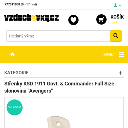
777811888
(9 - 17 hod)
KOŠÍK
0 Kč
Vyh
MENU
ZBRANĚ
KATEGORIE
OPTIKA
Střenky KSD 1911 Govt. & Commander Full Size
slonovina "Avengers"
STŘELIVO
PŘÍSLUŠENSTVÍ
SKLADEM
DETEKTORY KOVŮ
KONTAKTY