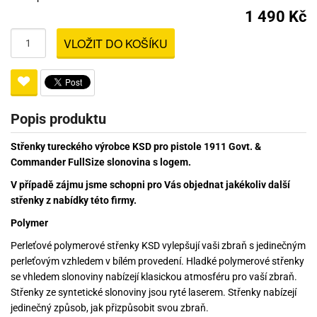
1 490 Kč
VLOŽIT DO KOŠÍKU
Popis produktu
Střenky tureckého výrobce KSD pro pistole 1911 Govt. &
Commander FullSize slonovina s logem.
V případě zájmu jsme schopni pro Vás objednat jakékoliv další
střenky z nabídky této firmy.
Polymer
Perleťové polymerové střenky KSD vylepšují vaši zbraň s jedinečným
perleťovým vzhledem v bílém provedení. Hladké polymerové střenky
se vhledem slonoviny nabízejí klasickou atmosféru pro vaší zbraň.
Střenky ze syntetické slonoviny jsou ryté laserem. Střenky nabízejí
jedinečný způsob, jak přizpůsobit svou zbraň.