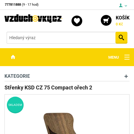
777811888
(9 - 17 hod)
KOŠÍK
0 Kč
Vyh
MENU
ZBRANĚ
KATEGORIE
OPTIKA
Střenky KSD CZ 75 Compact ořech 2
STŘELIVO
SKLADEM
PŘÍSLUŠENSTVÍ
DETEKTORY KOVŮ
KONTAKTY