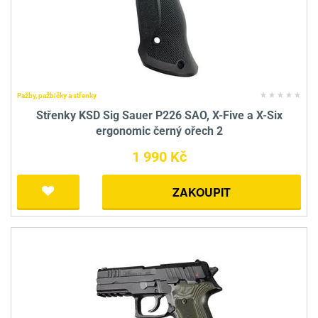
Pažby, pažbičky a střenky
Střenky KSD Sig Sauer P226 SAO, X-Five a X-Six
ergonomic černý ořech 2
1 990 Kč
ZAKOUPIT