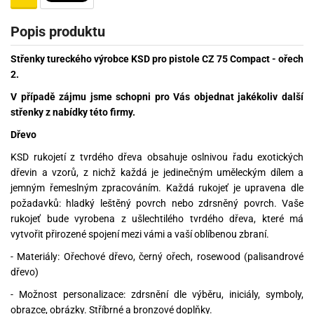
Popis produktu
Střenky tureckého výrobce KSD pro pistole CZ 75 Compact - ořech
2.
V případě zájmu jsme schopni pro Vás objednat jakékoliv další
střenky z nabídky této firmy.
Dřevo
KSD rukojetí z tvrdého dřeva obsahuje oslnivou řadu exotických
dřevin a vzorů, z nichž každá je jedinečným uměleckým dílem a
jemným řemeslným zpracováním. Každá rukojeť je upravena dle
požadavků: hladký leštěný povrch nebo zdrsněný povrch. Vaše
rukojeť bude vyrobena z ušlechtilého tvrdého dřeva, které má
vytvořit přirozené spojení mezi vámi a vaší oblíbenou zbraní.
- Materiály: Ořechové dřevo, černý ořech, rosewood (palisandrové
dřevo)
- Možnost personalizace: zdrsnění dle výběru, iniciály, symboly,
obrazce, obrázky. Stříbrné a bronzové doplňky.