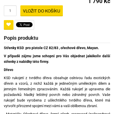
1 790 Kč
VLOŽIT DO KOŠÍKU
Popis produktu
Střenky KSD pro pistole CZ 82/83 , ořechové dřevo, Mayan.
V případě zájmu jsme schopni pro Vás objednat jakékoliv další
střenky z nabídky této firmy.
Dřevo
KSD rukojetí z tvrdého dřeva obsahuje oslnivou řadu exotických
dřevin a vzorů, z nichž každá je jedinečným uměleckým dílem a
jemným řemeslným zpracováním. Každá rukojeť je upravena dle
požadavků: hladký leštěný povrch nebo zdrsněný povrch. Vaše
rukojeť bude vyrobena z ušlechtilého tvrdého dřeva, které má
vytvořit přirozené spojení mezi vámi a vaší oblíbenou zbraní.
- Materiály: Ořechové dřevo, černý ořech, rosewood (palisandrové