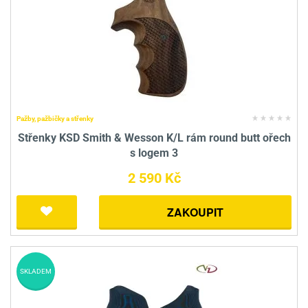
Pažby, pažbičky a střenky
Střenky KSD Smith & Wesson K/L rám round butt ořech
s logem 3
2 590 Kč
ZAKOUPIT
SKLADEM