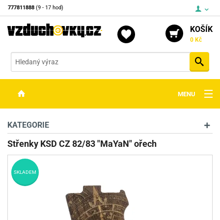
777811888
(9 - 17 hod)
KOŠÍK
0 Kč
Vyh
MENU
ZBRANĚ
KATEGORIE
OPTIKA
Střenky KSD CZ 82/83 "MaYaN" ořech
STŘELIVO
SKLADEM
PŘÍSLUŠENSTVÍ
DETEKTORY KOVŮ
KONTAKTY