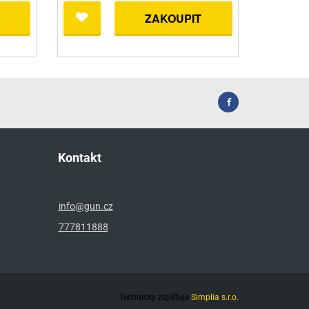
ZAKOUPIT
Kontakt
info@gun.cz
777811888
Technicky zajišťuje
Simplia s.r.o.