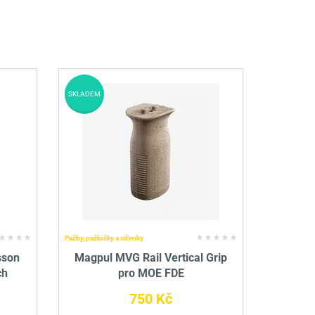
SKLADEM
Pažby, pažbičky a střenky
sson
Magpul MVG Rail Vertical Grip
ch
pro MOE FDE
750 Kč