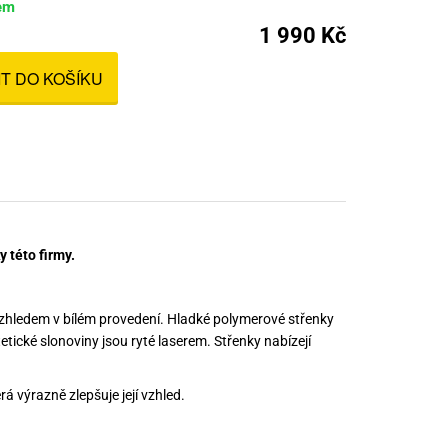
em
nné prostředky
1 990 Kč
 Engineering
ny
IT DO KOŠÍKU
, stolice a vaky
 této firmy.
vzhledem v bílém provedení. Hladké polymerové střenky
tické slonoviny jsou ryté laserem. Střenky nabízejí
á výrazně zlepšuje její vzhled.