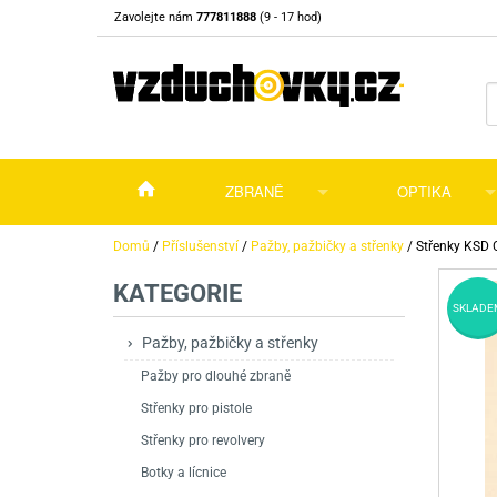
Zavolejte nám
777811888
(9 - 17 hod)
ZBRANĚ
OPTIKA
Vzduchovky
Vzduchovky na C
Puškohledy
Domů
/
Příslušenství
/
Pažby, pažbičky a střenky
/
Střenky KSD 
KATEGORIE
Vzduchové pistole a revolvery
Příslušenství pro 
Příslušenství
Dalekohledy a dál
SKLADE
Plynové pistole a revolvery
Vzduchovky PCP
CO2 pistole
Pistole
Kolimátory, lasery
Pažby, pažbičky a střenky
Pažby pro dlouhé zbraně
Perkusní zbraně
Vzduchovky pruži
PCP Pistole
Příslušenství
Montáže
Střenky pro pistole
Zbraně na ZP
Revolvery
Revolvery
Pušky opakovací
Noční vidění a ter
Střenky pro revolvery
Nože
Pružinové pistole
Pušky samonabíje
Nože s pevnou čep
Botky a lícnice