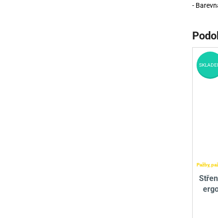
- Barevná
Podo
SKLADE
Pažby, pa
Stře
erg