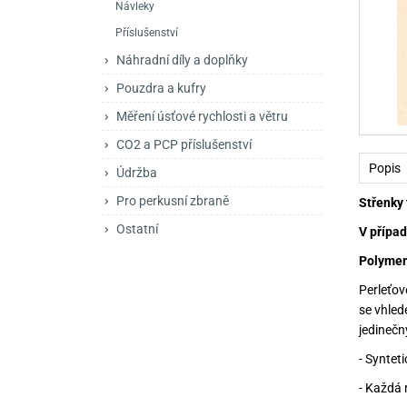
Návleky
Mačety a sekery
Zásobníky
Zavírací nože
Příslušenství
Praky
Příslušenství pro 
Kuchyňské nože
Náhradní díly a doplňky
Luky
Brokovnice opakov
Příslušenství pro 
Pouzdra a kufry
Měření úsťové rychlosti a větru
Kuše
Brokovnice samona
CO2 a PCP příslušenství
Obranné prostředky
Pistole samonabíje
Obranné spreje
Popis
Údržba
Revolvery
Pro perkusní zbraně
Střenky 
Ostatní
V případ
Polymer
Perleťov
se vhled
jedinečn
- Syntet
- Každá 