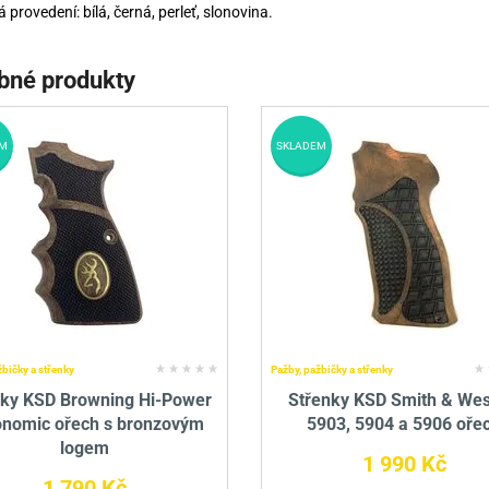
 provedení: bílá, černá, perleť, slonovina.
bné produkty
M
SKLADEM
žbičky a střenky
Pažby, pažbičky a střenky
nky KSD Browning Hi-Power
Střenky KSD Smith & We
onomic ořech s bronzovým
5903, 5904 a 5906 oře
logem
1 990 Kč
1 790 Kč