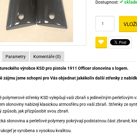
sklad
Dostupnost:
Pro lištu weaver a picatinny
Náboje na ZP
Pistolové a revolverové náboje
Pro perkusní zbraně
Ochra
zbraně na ZP
Adaptéry
Puškové náboje
Ostatní
Rowan
Svítil
VLOŽ
ací
nože
Pro lištu 15 - 17 mm
Brokové náboje
Bipody
bíjecí
Malorážkové náboje
cí
Parametry
Komentáře (0)
tureckého výrobce KSD pro pistole 1911 Officer slonovina s logem.
ě zájmu jsme schopni pro Vás objednat jakékoliv další střenky z nabídky
é polymerové střenky KSD vylepšují vaši zbraň s jedinečným perleťovým 
em slonoviny nabízejí klasickou atmosféru pro vaší zbraň. Střenky ze synte
ý způsob, jak přizpůsobit svou zbraň.
ická slonovina a perleťové polymery pokrývají podstatnou část zbraně, kter
rukojeť je vyrobena s vysokou kvalitou.