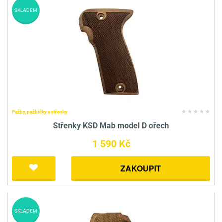
SKLADEM
Pažby, pažbičky a střenky
Střenky KSD Mab model D ořech
1 590 Kč
ZAKOUPIT
SKLADEM