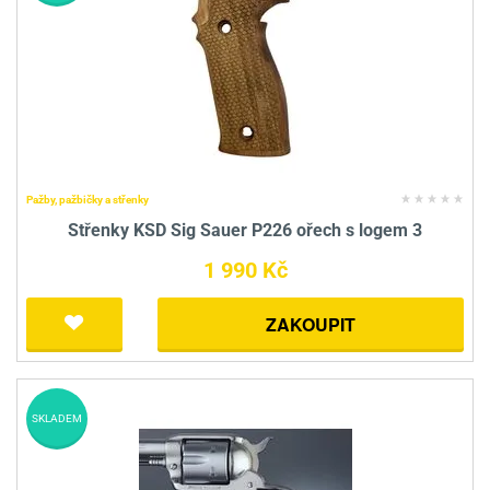
Pažby, pažbičky a střenky
Střenky KSD Sig Sauer P226 ořech s logem 3
1 990 Kč
ZAKOUPIT
SKLADEM