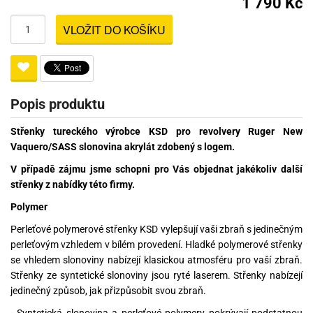
1 790 Kč
VLOŽIT DO KOŠÍKU
Popis produktu
Střenky tureckého výrobce KSD pro revolvery Ruger New
Vaquero/SASS slonovina akrylát zdobený s logem.
V případě zájmu jsme schopni pro Vás objednat jakékoliv další
střenky z nabídky této firmy.
Polymer
Perleťové polymerové střenky KSD vylepšují vaši zbraň s jedinečným
perleťovým vzhledem v bílém provedení. Hladké polymerové střenky
se vhledem slonoviny nabízejí klasickou atmosféru pro vaší zbraň.
Střenky ze syntetické slonoviny jsou ryté laserem. Střenky nabízejí
jedinečný způsob, jak přizpůsobit svou zbraň.
- Syntetická slonovina a perleťové polymery pokrývají podstatnou