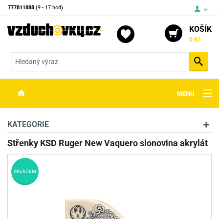
777811888
(9 - 17 hod)
KOŠÍK
0 Kč
Vyh
MENU
ZBRANĚ
KATEGORIE
OPTIKA
Střenky KSD Ruger New Vaquero slonovina akrylát
STŘELIVO
SKLADEM
PŘÍSLUŠENSTVÍ
DETEKTORY KOVŮ
KONTAKTY