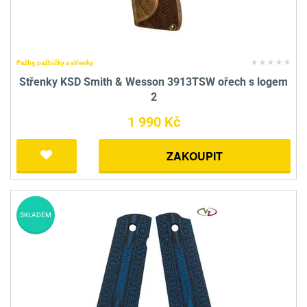
Pažby, pažbičky a střenky
Střenky KSD Smith & Wesson 3913TSW ořech s logem
2
1 990 Kč
ZAKOUPIT
SKLADEM