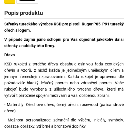
Popis produktu
Střenky tureckého výrobce KSD pro pistoli Ruger P85-P91 turecký
ořech s logem.
V případě zájmu jsme schopni pro Vás objednat jakékoliv další
střenky z nabídky této firmy.
Dřevo
KSD rukojetí z tvrdého dřeva obsahuje oslnivou řadu exotických
dřevin a vzorů, z nichž každá je jedinečným uměleckým dílem a
jemným řemeslným zpracováním. Každá rukojeť je upravena dle
požadavků: hladký leštěný povrch nebo zdrsněný povrch. Vaše
rukojeť bude vyrobena z ušlechtilého tvrdého dřeva, které má
vytvořit přirozené spojení mezi vámi a vaší oblíbenou zbraní.
- Materiály: Ořechové dřevo, černý ořech, rosewood (palisandrové
dřevo)
- Možnost personalizace: zdrsnění dle výběru, iniciály, symboly,
obrazce, obrázky. Stříbrné a bronzové doplňky.