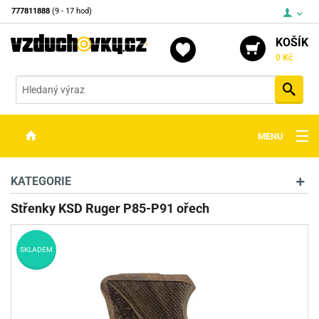
777811888
(9 - 17 hod)
KOŠÍK
0 Kč
Vyh
MENU
ZBRANĚ
KATEGORIE
OPTIKA
Střenky KSD Ruger P85-P91 ořech
STŘELIVO
SKLADEM
PŘÍSLUŠENSTVÍ
DETEKTORY KOVŮ
KONTAKTY