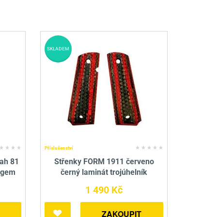
SKLADEM
Příslušenství
ah 81
Střenky FORM 1911 červeno
logem
černý laminát trojúhelník
1 490 Kč
ZAKOUPIT