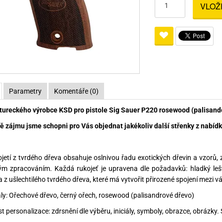
VLOŽ
Pro lištu weaver a picatinny
Náboje na ZP
Pistolové a revolverové náboje
Pro perkusní zbraně
Ochra
zbraně na ZP
Adaptéry
Puškové náboje
Ostatní
Rowan
Svítil
ací
nože
Pro lištu 15 - 17 mm
Brokové náboje
Bipody
bíjecí
Malorážkové náboje
cí
Parametry
Komentáře (0)
tureckého výrobce KSD pro pistole Sig Sauer P220 rosewood (palisande
ě zájmu jsme schopni pro Vás objednat jakékoliv další střenky z nabídky
jetí z tvrdého dřeva obsahuje oslnivou řadu exotických dřevin a vzorů
ým zpracováním. Každá rukojeť je upravena dle požadavků: hladký le
 z ušlechtilého tvrdého dřeva, které má vytvořit přirozené spojení mezi vá
ály: Ořechové dřevo, černý ořech, rosewood (palisandrové dřevo)
t personalizace: zdrsnění dle výběru, iniciály, symboly, obrazce, obrázky.