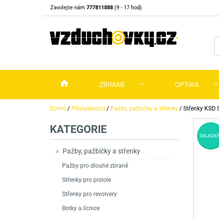
Zavolejte nám
777811888
(9 - 17 hod)
ZBRANĚ
OPTIKA
Vzduchovky
Vzduchovky na C
Puškohledy
Domů
/
Příslušenství
/
Pažby, pažbičky a střenky
/
Střenky KSD 
KATEGORIE
Vzduchové pistole a revolvery
Příslušenství pro 
Příslušenství
Dalekohledy a dál
SKLADE
Plynové pistole a revolvery
Vzduchovky PCP
CO2 pistole
Pistole
Kolimátory, lasery
Pažby, pažbičky a střenky
Pažby pro dlouhé zbraně
Perkusní zbraně
Vzduchovky pruži
PCP Pistole
Příslušenství
Montáže
Střenky pro pistole
Zbraně na ZP
Revolvery
Revolvery
Pušky opakovací
Noční vidění a ter
Střenky pro revolvery
Nože
Pružinové pistole
Pušky samonabíje
Nože s pevnou čep
Botky a lícnice