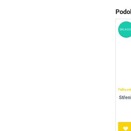
Podo
SKLADE
Pažby, pa
Střen