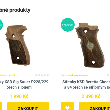
bné produkty
M
SKLADEM
žbičky a střenky
Pažby, pažbičky a střenky
ky KSD Sig Sauer P228/229
Střenky KSD Beretta Cheet
ořech s logem
a 84 ořech se stříbrným 
1 990 Kč
2 390 Kč
ZAKOUPIT
ZAKOUPIT