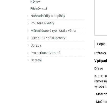
Návleky
Mačety a sekery
Zásobníky
Zavírací nože
Příslušenství
Praky
Příslušenství pro 
Kuchyňské nože
Náhradní díly a doplňky
Luky
Brokovnice opakov
Příslušenství pro 
Pouzdra a kufry
Měření úsťové rychlosti a větru
Kuše
Brokovnice samona
CO2 a PCP příslušenství
Obranné prostředky
Pistole samonabíje
Obranné spreje
Popis
Údržba
Revolvery
Pro perkusní zbraně
Střenky 
Ostatní
V případ
Dřevo
KSD ruko
řemesln
vyrobena
- Materi
- Možnos