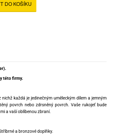
IT DO KOŠÍKU
nné prostředky
 Engineering
ny
, stolice a vaky
r).
 této firmy.
, z nichž každá je jedinečným uměleckým dílem a jemným
štěný povrch nebo zdrsněný povrch. Vaše rukojeť bude
mi a vaší oblíbenou zbraní.
 Stříbrné a bronzové doplňky.