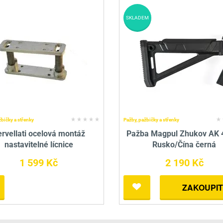
SKLADEM
žbičky a střenky
Pažby, pažbičky a střenky
rvellati ocelová montáž
Pažba Magpul Zhukov AK 
nastavitelné lícnice
Rusko/Čína černá
1 599 Kč
2 190 Kč
ZAKOUPIT