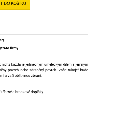
IT DO KOŠÍKU
nné prostředky
 Engineering
ny
, stolice a vaky
r).
 této firmy.
, z nichž každá je jedinečným uměleckým dílem a jemným
štěný povrch nebo zdrsněný povrch. Vaše rukojeť bude
mi a vaší oblíbenou zbraní.
 Stříbrné a bronzové doplňky.