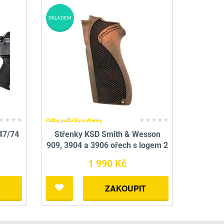
SKLADEM
Pažby, pažbičky a střenky
47/74
Střenky KSD Smith & Wesson
909, 3904 a 3906 ořech s logem 2
1 990 Kč
ZAKOUPIT