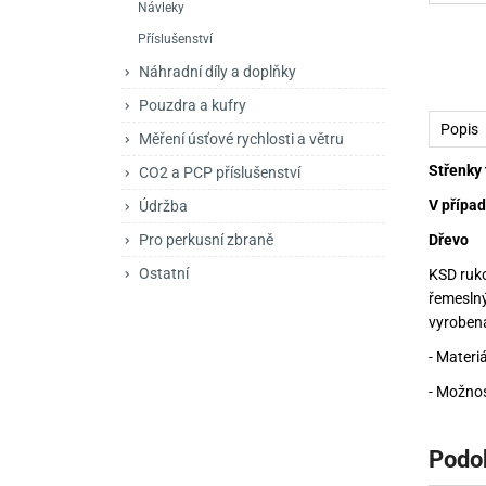
Návleky
Mačety a sekery
Zásobníky
Zavírací nože
Příslušenství
Praky
Příslušenství pro 
Kuchyňské nože
Náhradní díly a doplňky
Luky
Brokovnice opakov
Příslušenství pro 
Pouzdra a kufry
Popis
Měření úsťové rychlosti a větru
Kuše
Brokovnice samona
Střenky 
CO2 a PCP příslušenství
Obranné prostředky
Pistole samonabíje
Obranné spreje
V případ
Údržba
Revolvery
Dřevo
Pro perkusní zbraně
Ostatní
KSD ruko
řemesln
vyrobena
- Materi
- Možnos
Podo