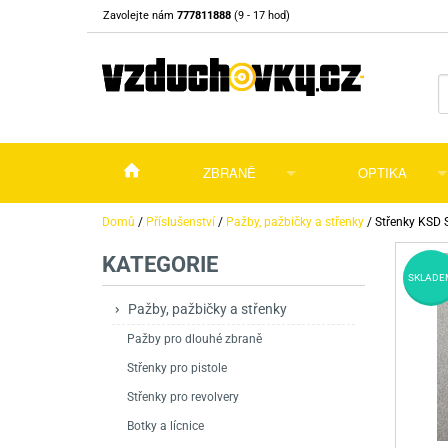
Zavolejte nám
777811888
(9 - 17 hod)
ZBRANĚ
OPTIKA
Vzduchovky
Vzduchovky na C
Puškohledy
Domů
/
Příslušenství
/
Pažby, pažbičky a střenky
/
Střenky KSD 
KATEGORIE
Vzduchové pistole a revolvery
Příslušenství pro 
Příslušenství
Dalekohledy a dál
SKLADE
Plynové pistole a revolvery
Vzduchovky PCP
CO2 pistole
Pistole
Kolimátory, lasery
Pažby, pažbičky a střenky
Pažby pro dlouhé zbraně
Perkusní zbraně
Vzduchovky pruži
PCP Pistole
Příslušenství
Montáže
Střenky pro pistole
Zbraně na ZP
Revolvery
Revolvery
Pušky opakovací
Noční vidění a ter
Střenky pro revolvery
Nože
Pružinové pistole
Pušky samonabíje
Nože s pevnou čep
Botky a lícnice