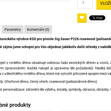
VLOŽ
Pro lištu weaver a picatinny
Náboje na ZP
Pistolové a revolverové náboje
Pro perkusní zbraně
Ochra
zbraně na ZP
Adaptéry
Puškové náboje
Ostatní
Rowan
Svítil
ací
nože
Pro lištu 15 - 17 mm
Brokové náboje
Bipody
Parametry
Komentáře (0)
bíjecí
Malorážkové náboje
tureckého výrobce KSD pro pistole Sig Sauer P226 rosewood (palisande
cí
ě zájmu jsme schopni pro Vás objednat jakékoliv další střenky z nabídky
jetí z tvrdého dřeva obsahuje oslnivou řadu exotických dřevin a vzorů
ým zpracováním. Každá rukojeť je upravena dle požadavků: hladký le
 z ušlechtilého tvrdého dřeva, které má vytvořit přirozené spojení mezi vá
ály: Ořechové dřevo, černý ořech, rosewood (palisandrové dřevo)
t personalizace: zdrsnění dle výběru, iniciály, symboly, obrazce, obrázky.
bné produkty