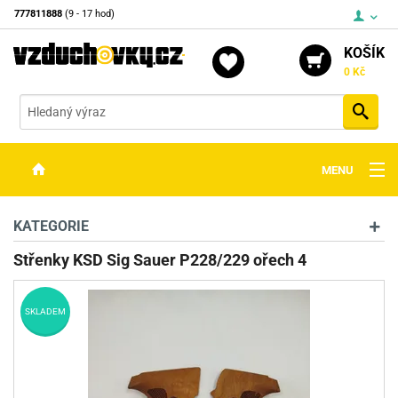
777811888
(9 - 17 hod)
KOŠÍK
0 Kč
Vyh
MENU
ZBRANĚ
KATEGORIE
OPTIKA
Střenky KSD Sig Sauer P228/229 ořech 4
STŘELIVO
SKLADEM
PŘÍSLUŠENSTVÍ
DETEKTORY KOVŮ
KONTAKTY