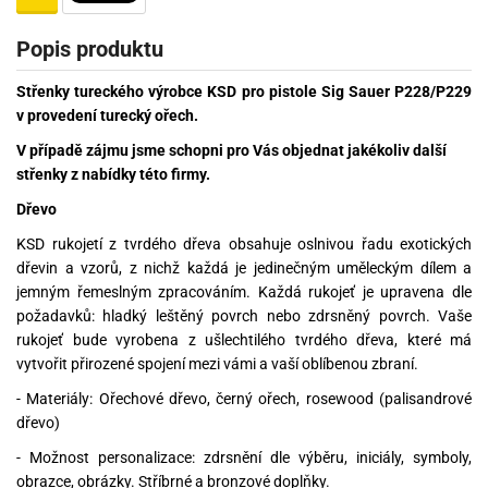
Popis produktu
Střenky tureckého výrobce KSD pro pistole Sig Sauer P228/P229
v provedení turecký ořech.
V případě zájmu jsme schopni pro Vás objednat jakékoliv další
střenky z nabídky této firmy.
Dřevo
KSD rukojetí z tvrdého dřeva obsahuje oslnivou řadu exotických
dřevin a vzorů, z nichž každá je jedinečným uměleckým dílem a
jemným řemeslným zpracováním. Každá rukojeť je upravena dle
požadavků: hladký leštěný povrch nebo zdrsněný povrch. Vaše
rukojeť bude vyrobena z ušlechtilého tvrdého dřeva, které má
vytvořit přirozené spojení mezi vámi a vaší oblíbenou zbraní.
- Materiály: Ořechové dřevo, černý ořech, rosewood (palisandrové
dřevo)
- Možnost personalizace: zdrsnění dle výběru, iniciály, symboly,
obrazce, obrázky. Stříbrné a bronzové doplňky.