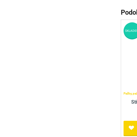
Podo
SKLADE
Pažby, pa
St