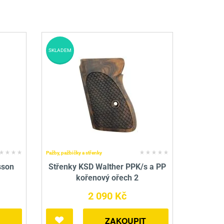
SKLADEM
Pažby, pažbičky a střenky
sson
Střenky KSD Walther PPK/s a PP
kořenový ořech 2
2 090 Kč
ZAKOUPIT