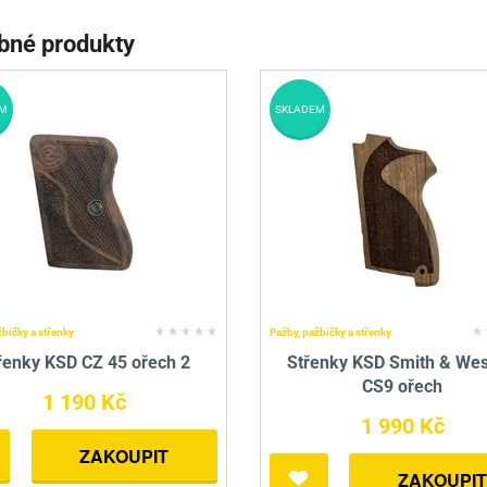
bné produkty
M
SKLADEM
žbičky a střenky
Pažby, pažbičky a střenky
řenky KSD CZ 45 ořech 2
Střenky KSD Smith & We
CS9 ořech
1 190 Kč
1 990 Kč
ZAKOUPIT
ZAKOUPIT