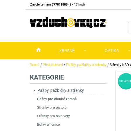
Zavolejte nám
777811888
(9 - 17 hod)
ZBRANĚ
OPTIKA
Vzduchovky
Vzduchovky na C
Puškohledy
Domů
/
Příslušenství
/
Pažby, pažbičky a střenky
/
Střenky KSD 
KATEGORIE
Vzduchové pistole a revolvery
Příslušenství pro 
Příslušenství
Dalekohledy a dál
SKLADE
Plynové pistole a revolvery
Vzduchovky PCP
CO2 pistole
Pistole
Kolimátory, lasery
Pažby, pažbičky a střenky
Pažby pro dlouhé zbraně
Perkusní zbraně
Vzduchovky pruži
PCP Pistole
Příslušenství
Montáže
Střenky pro pistole
Zbraně na ZP
Revolvery
Revolvery
Pušky opakovací
Noční vidění a ter
Střenky pro revolvery
Nože
Pružinové pistole
Pušky samonabíje
Nože s pevnou čep
Botky a lícnice