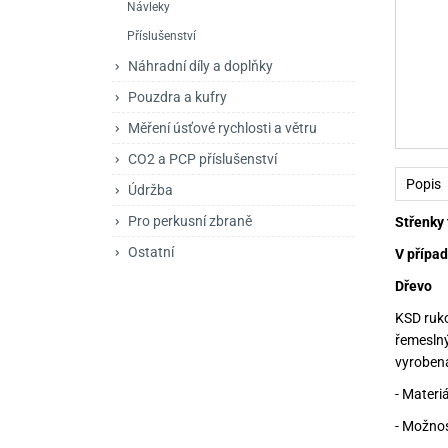
Návleky
Mačety a sekery
Zásobníky
Zavírací nože
Příslušenství
Praky
Příslušenství pro 
Kuchyňské nože
Náhradní díly a doplňky
Luky
Brokovnice opakov
Příslušenství pro 
Pouzdra a kufry
Měření úsťové rychlosti a větru
Kuše
Brokovnice samona
CO2 a PCP příslušenství
Obranné prostředky
Pistole samonabíje
Obranné spreje
Popis
Údržba
Revolvery
Pro perkusní zbraně
Střenky 
Ostatní
V případ
Dřevo
KSD ruko
řemesln
vyrobena
- Materi
- Možnos