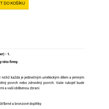
IT DO KOŠÍKU
nné prostředky
 Engineering
ny
, stolice a vaky
r) - 1.
 této firmy.
, z nichž každá je jedinečným uměleckým dílem a jemným
štěný povrch nebo zdrsněný povrch. Vaše rukojeť bude
mi a vaší oblíbenou zbraní.
 Stříbrné a bronzové doplňky.