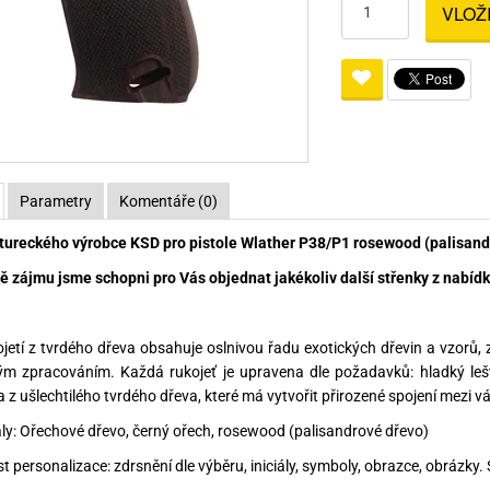
VLOŽ
Pro lištu weaver a picatinny
Náboje na ZP
Pistolové a revolverové náboje
Pro perkusní zbraně
Ochra
zbraně na ZP
Adaptéry
Puškové náboje
Ostatní
Rowan
Svítil
ací
nože
Pro lištu 15 - 17 mm
Brokové náboje
Bipody
bíjecí
Malorážkové náboje
cí
Parametry
Komentáře (0)
tureckého výrobce KSD pro pistole Wlather P38/P1 rosewood (palisande
ě zájmu jsme schopni pro Vás objednat jakékoliv další střenky z nabídky
jetí z tvrdého dřeva obsahuje oslnivou řadu exotických dřevin a vzorů
ým zpracováním. Každá rukojeť je upravena dle požadavků: hladký le
 z ušlechtilého tvrdého dřeva, které má vytvořit přirozené spojení mezi vá
ály: Ořechové dřevo, černý ořech, rosewood (palisandrové dřevo)
t personalizace: zdrsnění dle výběru, iniciály, symboly, obrazce, obrázky.