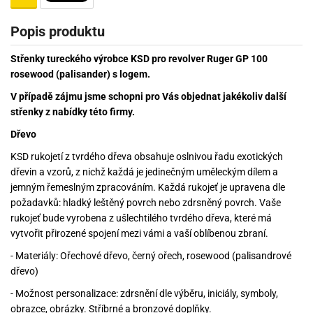
Popis produktu
Střenky tureckého výrobce KSD pro revolver Ruger GP 100
rosewood (palisander) s logem.
V případě zájmu jsme schopni pro Vás objednat jakékoliv další
střenky z nabídky této firmy.
Dřevo
KSD rukojetí z tvrdého dřeva obsahuje oslnivou řadu exotických
dřevin a vzorů, z nichž každá je jedinečným uměleckým dílem a
jemným řemeslným zpracováním. Každá rukojeť je upravena dle
požadavků: hladký leštěný povrch nebo zdrsněný povrch. Vaše
rukojeť bude vyrobena z ušlechtilého tvrdého dřeva, které má
vytvořit přirozené spojení mezi vámi a vaší oblíbenou zbraní.
- Materiály: Ořechové dřevo, černý ořech, rosewood (palisandrové
dřevo)
- Možnost personalizace: zdrsnění dle výběru, iniciály, symboly,
obrazce, obrázky. Stříbrné a bronzové doplňky.