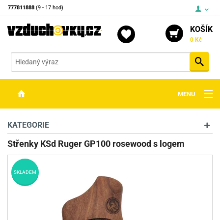
777811888
(9 - 17 hod)
KOŠÍK
0 Kč
Vyh
MENU
ZBRANĚ
KATEGORIE
OPTIKA
Střenky KSd Ruger GP100 rosewood s logem
STŘELIVO
SKLADEM
PŘÍSLUŠENSTVÍ
DETEKTORY KOVŮ
KONTAKTY