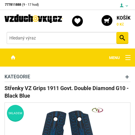
777811888
(9 - 17 hod)
KOŠÍK
0 Kč
Vyh
MENU
ZBRANĚ
KATEGORIE
OPTIKA
Střenky VZ Grips 1911 Govt. Double Diamond G10 -
Black Blue
STŘELIVO
PŘÍSLUŠENSTVÍ
SKLADEM
DETEKTORY KOVŮ
KONTAKTY