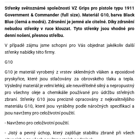
Střenky světoznámé společnosti VZ Grips pro pistole typu 1911
Government & Commander (full size). Materiál G10, barva Black
Blue (černá a modrá).
Zdrsnění je jemné ale citelné. Díky zdrsnění
nebudou střenky v ruce klouzat. Tyto střenky jsou vhodné pro
denní nošení, přesnou střelbu.
V případě zájmu jsme schopni pro Vás objednat jakékoliv další
střenky nabídky této firmy.
G10
G10 je materiál vyrobený z vrstev skleněných vláken a epoxidové
pryskyřice, které jsou stlačovány za obrovského tlaku a tepla.
Výsledný materiál je velmi lehký, ale neuvěřitelně silný a nepropustný
pro všechny oleje a chemikálie používané pro údržbu střelných
zbraní. Střenky G10 jsou precizně opracovány z nejkvalitnějšího
materiálu G10, které jsou vyráběny podle náročných specifikací a
jsou navrženy pro celoživotní použití.
- Navrženo pro celoživotní použití.
- Jistý a pevný úchop, který zajišťuje stabilitu zbraně při všech