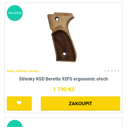
SKLADEM
Pažby, pažbičky a střenky
Střenky KSD Beretta 92FS ergonomic ořech
1 790 Kč
ZAKOUPIT