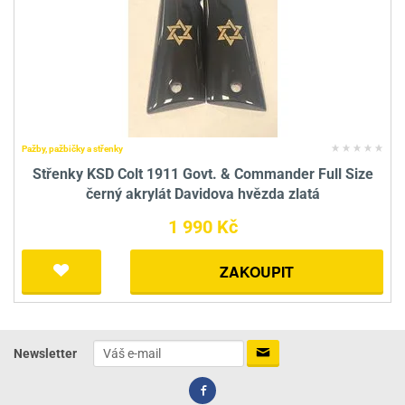
Pažby, pažbičky a střenky
Střenky KSD Colt 1911 Govt. & Commander Full Size
černý akrylát Davidova hvězda zlatá
1 990 Kč
ZAKOUPIT
Newsletter