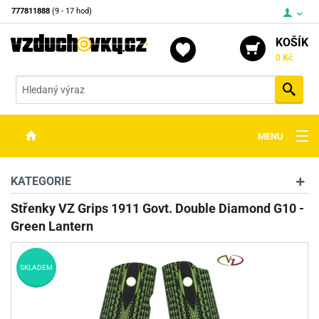
777811888
(9 - 17 hod)
KOŠÍK
0 Kč
Vyh
MENU
ZBRANĚ
KATEGORIE
OPTIKA
Střenky VZ Grips 1911 Govt. Double Diamond G10 -
Green Lantern
STŘELIVO
PŘÍSLUŠENSTVÍ
SKLADEM
DETEKTORY KOVŮ
KONTAKTY