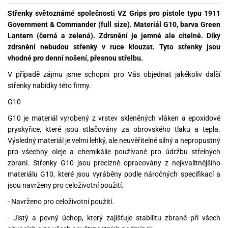
Střenky světoznámé společnosti VZ Grips pro pistole typu 1911
Government & Commander (full size). Materiál G10, barva Green
Lantern (černá a zelená).
Zdrsnění je jemné ale citelné. Díky
zdrsnění nebudou střenky v ruce klouzat. Tyto střenky jsou
vhodné pro denní nošení, přesnou střelbu.
V případě zájmu jsme schopni pro Vás objednat jakékoliv další
střenky nabídky této firmy.
G10
G10 je materiál vyrobený z vrstev skleněných vláken a epoxidové
pryskyřice, které jsou stlačovány za obrovského tlaku a tepla.
Výsledný materiál je velmi lehký, ale neuvěřitelně silný a nepropustný
pro všechny oleje a chemikálie používané pro údržbu střelných
zbraní. Střenky G10 jsou precizně opracovány z nejkvalitnějšího
materiálu G10, které jsou vyráběny podle náročných specifikací a
jsou navrženy pro celoživotní použití.
- Navrženo pro celoživotní použití.
- Jistý a pevný úchop, který zajišťuje stabilitu zbraně při všech