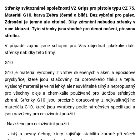
Střenky světoznámé společnosti VZ Grips pro pistole typu CZ 75.
Materiál G10, barva Zebra (černá a bílá). Bez vybrání pro palec.
Zdrsnění je jemné ale citelné. Díky zdrsnění nebudou střenky v
ruce klouzat. Tyto střenky jsou vhodné pro denní nošení, přesnou
střelbu.
V případě zájmu jsme schopni pro Vás objednat jakékoliv další
střenky nabídky této firmy.
G10
G10 je materiál vyrobený z vrstev skleněných vláken a epoxidové
pryskyřice, které jsou stlačovány za obrovského tlaku a tepla.
Výsledný materiál je velmi lehký, ale neuvěřitelně silný a nepropustný
pro všechny oleje a chemikálie používané pro údržbu střelných
zbraní. Střenky G10 jsou precizně opracovány z nejkvalitnějšího
materiálu G10, které jsou vyráběny podle náročných specifikací a
jsou navrženy pro celoživotní použití.
- Navrženo pro celoživotní použití.
- Jistý a pevný úchop, který zajišťuje stabilitu zbraně při všech