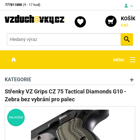
777811888
(9 - 17 hod)
KOŠÍK
0 Kč
Vyh
MENU
ZBRANĚ
KATEGORIE
OPTIKA
Střenky VZ Grips CZ 75 Tactical Diamonds G10 -
Zebra bez vybrání pro palec
STŘELIVO
PŘÍSLUŠENSTVÍ
SKLADEM
DETEKTORY KOVŮ
KONTAKTY