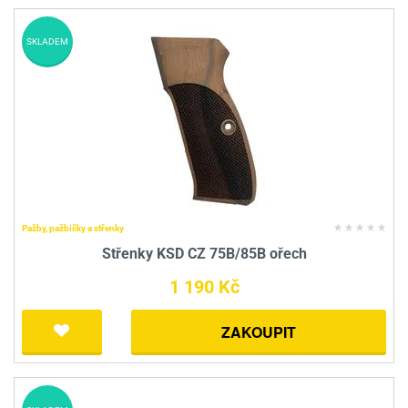
SKLADEM
Pažby, pažbičky a střenky
Střenky KSD CZ 75B/85B ořech
1 190 Kč
ZAKOUPIT