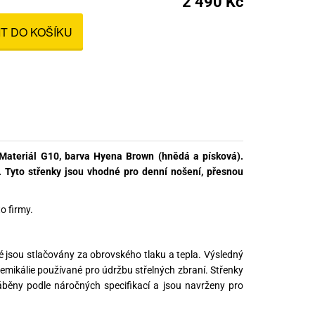
2 490 Kč
nné prostředky
IT DO KOŠÍKU
 Engineering
ny
, stolice a vaky
 Materiál G10, barva Hyena Brown (hnědá a písková).
. Tyto střenky jsou vhodné pro denní nošení, přesnou
o firmy.
ré jsou stlačovány za obrovského tlaku a tepla. Výsledný
chemikálie používané pro údržbu střelných zbraní. Střenky
ráběny podle náročných specifikací a jsou navrženy pro