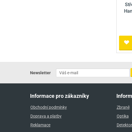
Stř
Ham
Newsletter
Informace pro zákazníky
Infor
Obchodní podmínky
Zbraně
Doprava a platby
Optika
Reklamace
Detekto