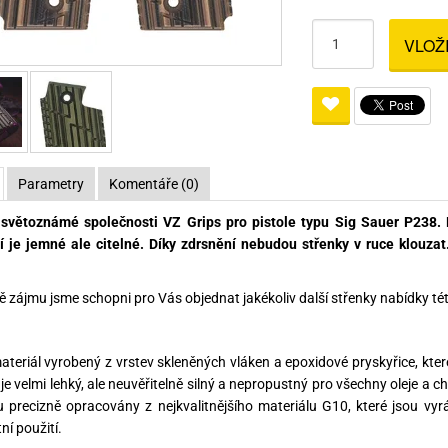
Pro lištu weaver a picatinny
Náboje na ZP
Pistolové a revolverové náboje
Pro perkusní zbraně
Ochra
VLOŽ
zbraně na ZP
Adaptéry
Puškové náboje
Ostatní
Rowan
Svítil
ací
nože
Pro lištu 15 - 17 mm
Brokové náboje
Bipody
bíjecí
Malorážkové náboje
cí
Parametry
Komentáře (0)
 světoznámé společnosti VZ Grips pro pistole typu Sig Sauer P238.
 je jemné ale citelné. Díky zdrsnění nebudou střenky v ruce klouzat
ě zájmu jsme schopni pro Vás objednat jakékoliv další střenky nabídky tét
ateriál vyrobený z vrstev skleněných vláken a epoxidové pryskyřice, kte
 je velmi lehký, ale neuvěřitelně silný a nepropustný pro všechny oleje a 
 precizně opracovány z nejkvalitnějšího materiálu G10, které jsou vy
ní použití.