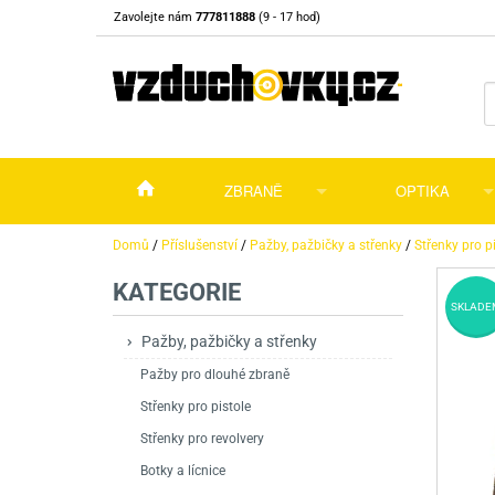
Zavolejte nám
777811888
(9 - 17 hod)
ZBRANĚ
OPTIKA
Vzduchovky
Vzduchovky na C
Puškohledy
Domů
/
Příslušenství
/
Pažby, pažbičky a střenky
/
Střenky pro p
KATEGORIE
Vzduchové pistole a revolvery
Příslušenství pro 
Příslušenství
Dalekohledy a dál
SKLADE
Plynové pistole a revolvery
Vzduchovky PCP
CO2 pistole
Pistole
Kolimátory, lasery
Pažby, pažbičky a střenky
Pažby pro dlouhé zbraně
Perkusní zbraně
Vzduchovky pruži
PCP Pistole
Příslušenství
Montáže
Střenky pro pistole
Zbraně na ZP
Revolvery
Revolvery
Pušky opakovací
Noční vidění a ter
Střenky pro revolvery
Nože
Pružinové pistole
Pušky samonabíje
Nože s pevnou čep
Botky a lícnice