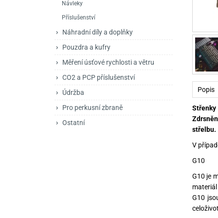
Návleky
Mačety a sekery
Zásobníky
Zavírací nože
Příslušenství
Praky
Příslušenství pro 
Kuchyňské nože
Náhradní díly a doplňky
Luky
Brokovnice opakov
Příslušenství pro 
Pouzdra a kufry
Měření úsťové rychlosti a větru
Kuše
Brokovnice samona
CO2 a PCP příslušenství
Obranné prostředky
Pistole samonabíje
Obranné spreje
Popis
Údržba
Revolvery
Pro perkusní zbraně
Střenky
Zdrsnění
Ostatní
střelbu.
V případ
G10
G10 je m
materiál
G10 jsou
celoživot