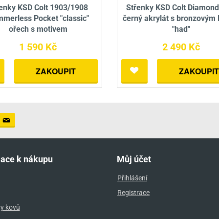
enky KSD Colt 1903/1908
Střenky KSD Colt Diamon
merless Pocket "classic"
černý akrylát s bronzovým
ořech s motivem
"had"
1 590 Kč
2 490 Kč
ZAKOUPIT
ZAKOUPIT
mace k nákupu
Můj účet
Přihlášení
Registrace
ry kovů