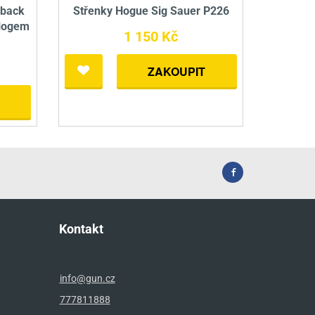
dback
Střenky Hogue Sig Sauer P226
 logem
1 150 Kč
ZAKOUPIT
Kontakt
info@gun.cz
777811888