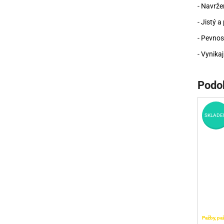
- Navrže
- Jistý 
- Pevnos
- Vynikaj
Podo
SKLADE
Pažby, pa