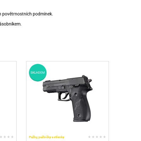
ech povětrnostních podmínek.
zásobníkem.
SKLADEM
Pažby, pažbičky a střenky