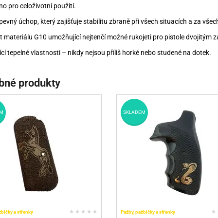
no pro celoživotní použití.
a pevný úchop, který zajišťuje stabilitu zbraně při všech situacích a za vš
t materiálu G10 umožňující nejtenčí možné rukojeti pro pistole dvojitým 
ící tepelné vlastnosti – nikdy nejsou příliš horké nebo studené na dotek.
bné produkty
M
SKLADEM
žbičky a střenky
Pažby, pažbičky a střenky