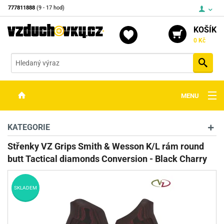
777811888
(9 - 17 hod)
KOŠÍK
0 Kč
Vyh
MENU
ZBRANĚ
KATEGORIE
OPTIKA
Střenky VZ Grips Smith & Wesson K/L rám round
butt Tactical diamonds Conversion - Black Charry
STŘELIVO
PŘÍSLUŠENSTVÍ
SKLADEM
DETEKTORY KOVŮ
KONTAKTY