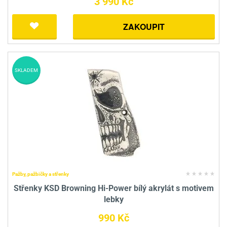
3 990 Kč
ZAKOUPIT
SKLADEM
Pažby, pažbičky a střenky
Střenky KSD Browning Hi-Power bílý akrylát s motivem
lebky
990 Kč