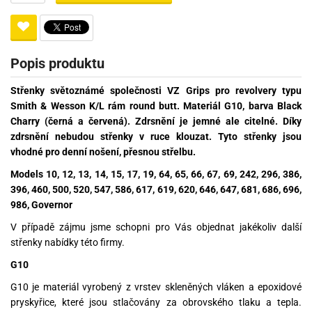
Popis produktu
Střenky světoznámé společnosti VZ Grips pro revolvery typu
Smith & Wesson K/L rám round butt. Materiál G10, barva Black
Charry (černá a červená). Zdrsnění je jemné ale citelné. Díky
zdrsnění nebudou střenky v ruce klouzat. Tyto střenky jsou
vhodné pro denní nošení, přesnou střelbu.
Models 10, 12, 13, 14, 15, 17, 19, 64, 65, 66, 67, 69, 242, 296, 386,
396, 460, 500, 520, 547, 586, 617, 619, 620, 646, 647, 681, 686, 696,
986, Governor
V případě zájmu jsme schopni pro Vás objednat jakékoliv další
střenky nabídky této firmy.
G10
G10 je materiál vyrobený z vrstev skleněných vláken a epoxidové
pryskyřice, které jsou stlačovány za obrovského tlaku a tepla.