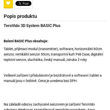
Popis produktu
TeroVido 3D System BASIC Plus
Balení BASIC Plus obsahuje:
Tablet, přijímací modul (transmitter), software, horizontální 60cm
senzor, vertikální senzor 50cm, transportní kufr Peli Case, digitální
teplotní senzor, sluchátka, český manuál, záruka 2 roky
Veškeré zařízení i příslušenství je bezdrátové a software i tablet a
manuál jsou v češtině. Cena je uvedena bez DPH.
Na základě odezvy zachycené senzorem je zařízení TeroVido
schopno detekovat anomálie pod zemským povrchem - kovy