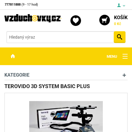
777811888
(9 - 17 hod)
KOŠÍK
0 Kč
Vyh
MENU
ZBRANĚ
KATEGORIE
OPTIKA
TEROVIDO 3D SYSTEM BASIC PLUS
STŘELIVO
PŘÍSLUŠENSTVÍ
DETEKTORY KOVŮ
KONTAKTY