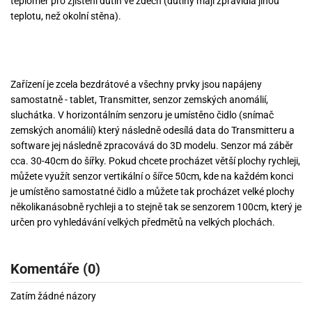
teploměr pro zjištění dutin ve zdech (dutiny mají zpravidla jinou
teplotu, než okolní stěna).
Zařízení je zcela bezdrátové a všechny prvky jsou napájeny
samostatně - tablet, Transmitter, senzor zemských anomálií,
sluchátka. V horizontálním senzoru je umístěno čidlo (snímač
zemských anomálií) který následně odesílá data do Transmitteru a
software jej následně zpracovává do 3D modelu. Senzor má záběr
cca. 30-40cm do šířky. Pokud chcete procházet větší plochy rychleji,
můžete využít senzor vertikální o šířce 50cm, kde na každém konci
je umístěno samostatné čidlo a můžete tak procházet velké plochy
několikanásobně rychleji a to stejně tak se senzorem 100cm, který je
určen pro vyhledávání velkých předmětů na velkých plochách.
Komentáře (0)
Zatím žádné názory