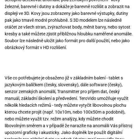
železné, barevné i dutiny a dokáže je barevně rozlišit a zobrazit na
displeji ve 3D. Kovy jsou zobrazeny jako barevné výstupky, dutiny
pak jako tmavě modré prohlubně. S 3D modelem lze následně
otáčet ze všech stran, zvýrazňovat body, měnit barvy, nebo sytost
kresby a také můžete zjistit přibližnou hloubku naměřené anomálie.
Soubor lze následně uložit jako formát pro další použití, nebo jako
obrázkový formát v HD rozlišení.
Vše co potřebujete je obsaženo již v základním balení - tablet s
jazykovým balíčkem (česky, slovensky), dále software (česky),
senzor zemských anomálií, Transmitter pro příjem dat, český
manuál, základní školení a předvedení. TeroVido umožňuje využít
několik hledacích režimů - tedy můžete vytyčit libovolnou plochu
kterou chcete projít (např. 10x10m, nebo 100x50m a podobně),
nebo můžete využít tzv. režim analýzy, kdy můžete chodit
libovolným směrem a v případě že narazíte na anomálii Vás přístroj
upozorní graficky i akusticky. Jako doplněk lze použít digitální