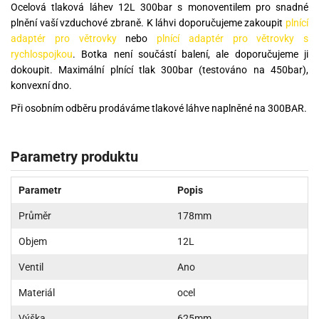
Ocelová tlaková láhev 12L 300bar s monoventilem pro snadné
plnění vaší vzduchové zbraně. K láhvi doporučujeme zakoupit
plnící
adaptér pro větrovky
nebo
plnící adaptér pro větrovky s
rychlospojkou
. Botka není součástí balení, ale doporučujeme ji
dokoupit. Maximální plnící tlak 300bar (testováno na 450bar),
konvexní dno.
Při osobním odběru prodáváme tlakové láhve naplněné na 300BAR.
Parametry produktu
Parametr
Popis
Průměr
178mm
Objem
12L
Ventil
Ano
Materiál
ocel
Výška
625mm