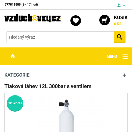
777811888
(9 - 17 hod)
KOŠÍK
0 Kč
Vyh
MENU
ZBRANĚ
KATEGORIE
OPTIKA
Tlaková láhev 12L 300bar s ventilem
STŘELIVO
SKLADEM
PŘÍSLUŠENSTVÍ
DETEKTORY KOVŮ
KONTAKTY