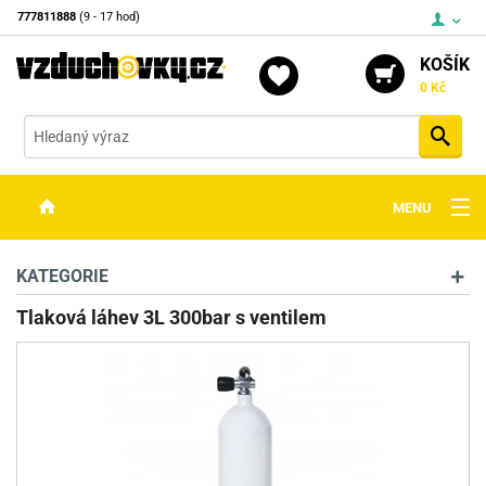
777811888
(9 - 17 hod)
KOŠÍK
0 Kč
Vyh
MENU
ZBRANĚ
KATEGORIE
OPTIKA
Tlaková láhev 3L 300bar s ventilem
STŘELIVO
PŘÍSLUŠENSTVÍ
DETEKTORY KOVŮ
KONTAKTY