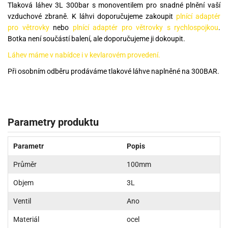
Tlaková láhev 3L 300bar s monoventilem pro snadné plnění vaší
vzduchové zbraně. K láhvi doporučujeme zakoupit
plnící adaptér
pro větrovky
nebo
plnící adaptér pro větrovky s rychlospojkou
.
Botka není součástí balení, ale doporučujeme ji dokoupit.
Láhev máme v nabídce i v kevlarovém provedení.
Při osobním odběru prodáváme tlakové láhve naplněné na 300BAR.
Parametry produktu
Parametr
Popis
Průměr
100mm
Objem
3L
Ventil
Ano
Materiál
ocel