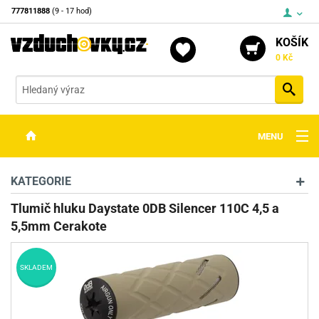
777811888
(9 - 17 hod)
KOŠÍK
0 Kč
Vyh
MENU
ZBRANĚ
KATEGORIE
OPTIKA
Tlumič hluku Daystate 0DB Silencer 110C 4,5 a
5,5mm Cerakote
STŘELIVO
PŘÍSLUŠENSTVÍ
SKLADEM
DETEKTORY KOVŮ
KONTAKTY