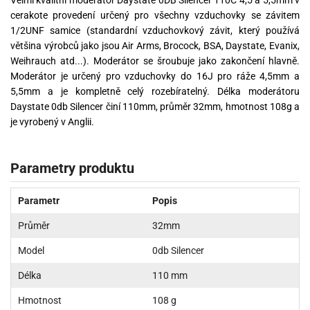
cerakote provedení určený pro všechny vzduchovky se závitem
1/2UNF samice (standardní vzduchovkový závit, který používá
většina výrobců jako jsou Air Arms, Brocock, BSA, Daystate, Evanix,
Weihrauch atd...). Moderátor se šroubuje jako zakončení hlavně.
Moderátor je určený pro vzduchovky do 16J pro ráže 4,5mm a
5,5mm a je kompletně celý rozebíratelný. Délka moderátoru
Daystate 0db Silencer činí 110mm, průměr 32mm, hmotnost 108g a
je vyrobený v Anglii.
Parametry produktu
Parametr
Popis
Průměr
32mm
Model
0db Silencer
Délka
110 mm
Hmotnost
108 g