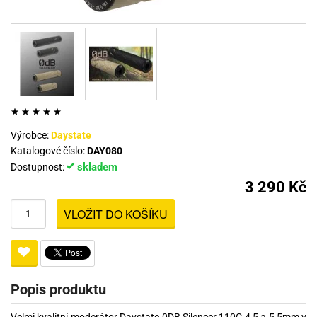
Výrobce:
Daystate
Katalogové číslo:
DAY080
skladem
Dostupnost:
3 290 Kč
VLOŽIT DO KOŠÍKU
Popis produktu
Velmi kvalitní moderátor Daystate 0DB Silencer 110C 4,5 a 5,5mm v