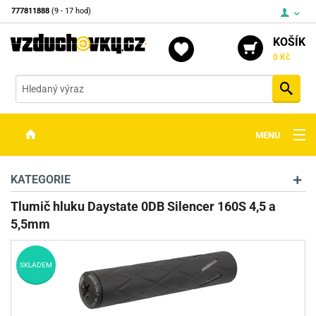
777811888
(9 - 17 hod)
KOŠÍK
0 Kč
Vyh
MENU
ZBRANĚ
KATEGORIE
OPTIKA
Tlumič hluku Daystate 0DB Silencer 160S 4,5 a
5,5mm
STŘELIVO
PŘÍSLUŠENSTVÍ
SKLADEM
DETEKTORY KOVŮ
KONTAKTY