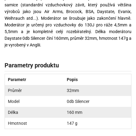
samice (standardní vzduchovkový závit, který používá většina
výrobců jako jsou Air Arms, Brocock, BSA, Daystate, Evanix,
Weihrauch atd...). Moderátor se šroubuje jako zakončení hlavně.
Moderátor je určený pro vzduchovky do 130J pro ráže 4,5mm a
5,5mm a je kompletně celý rozebíratelný. Délka moderátoru
Daystate 0db Silencer činí 160mm, průměr 32mm, hmotnost 147g a
je vyrobený v Anglii.
Parametry produktu
Parametr
Popis
Průměr
32mm
Model
0db Silencer
Délka
160 mm
Hmotnost
147 g