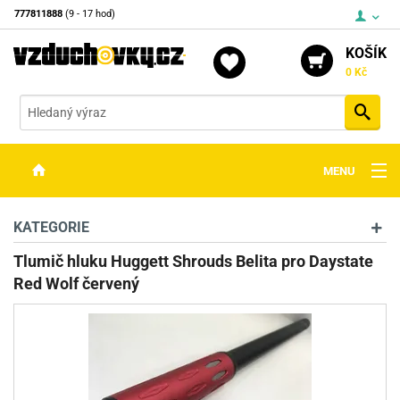
777811888
(9 - 17 hod)
KOŠÍK
0 Kč
Vyh
MENU
ZBRANĚ
KATEGORIE
OPTIKA
Tlumič hluku Huggett Shrouds Belita pro Daystate
Red Wolf červený
STŘELIVO
PŘÍSLUŠENSTVÍ
DETEKTORY KOVŮ
KONTAKTY