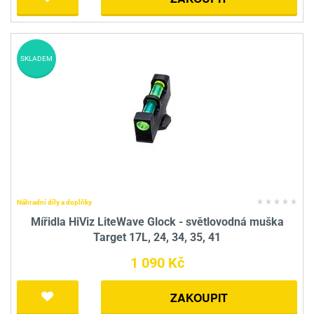
SKLADEM
Náhradní díly a doplňky
Mířidla HiViz LiteWave Glock - světlovodná muška
Target 17L, 24, 34, 35, 41
1 090 Kč
ZAKOUPIT