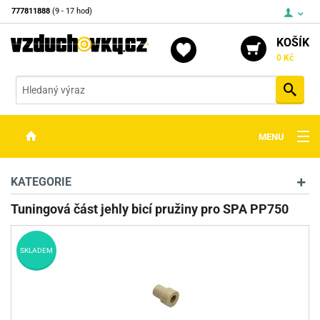
777811888
(9 - 17 hod)
KOŠÍK
0 Kč
Vyh
MENU
ZBRANĚ
KATEGORIE
OPTIKA
Tuningová část jehly bicí pružiny pro SPA PP750
STŘELIVO
SKLADEM
PŘÍSLUŠENSTVÍ
DETEKTORY KOVŮ
KONTAKTY