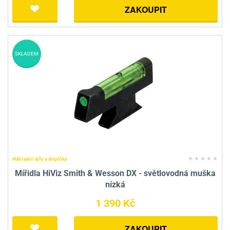
ZAKOUPIT
SKLADEM
Náhradní díly a doplňky
Mířidla HiViz Smith & Wesson DX - světlovodná muška
nízká
1 390 Kč
ZAKOUPIT