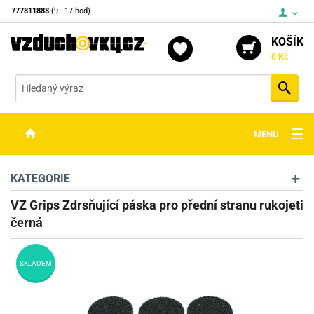
777811888
(9 - 17 hod)
KOŠÍK
0 Kč
Vyh
MENU
ZBRANĚ
KATEGORIE
OPTIKA
VZ Grips Zdrsňující páska pro přední stranu rukojeti
černá
STŘELIVO
PŘÍSLUŠENSTVÍ
SKLADEM
DETEKTORY KOVŮ
KONTAKTY