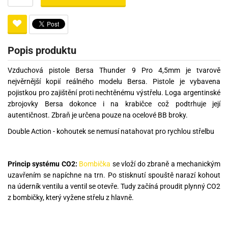
Popis produktu
Vzduchová pistole Bersa Thunder 9 Pro 4,5mm je tvarově
nejvěrnější kopií reálného modelu Bersa. Pistole je vybavena
pojistkou pro zajištění proti nechtěnému výstřelu. Loga argentinské
zbrojovky Bersa dokonce i na krabičce což podtrhuje její
autentičnost. Zbraň je určena pouze na ocelové BB broky.
Double Action - kohoutek se nemusí natahovat pro rychlou střelbu
Princip systému CO2:
Bombička
se vloží do zbraně a mechanickým
uzavřením se napíchne na trn. Po stisknutí spouště narazí kohout
na úderník ventilu a ventil se otevře. Tudy začíná proudit plynný CO2
z bombičky, který vyžene střelu z hlavně.