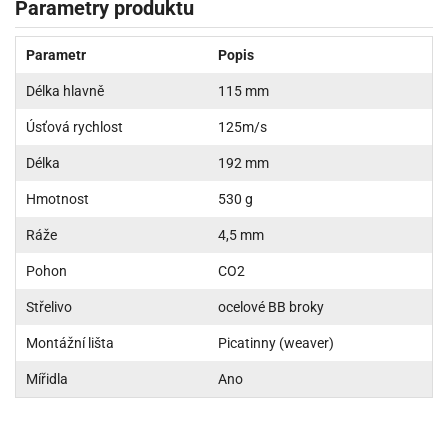
Parametry produktu
Parametr
Popis
Délka hlavně
115 mm
Úsťová rychlost
125m/s
Délka
192 mm
Hmotnost
530 g
Ráže
4,5 mm
Pohon
CO2
Střelivo
ocelové BB broky
Montážní lišta
Picatinny (weaver)
Mířidla
Ano