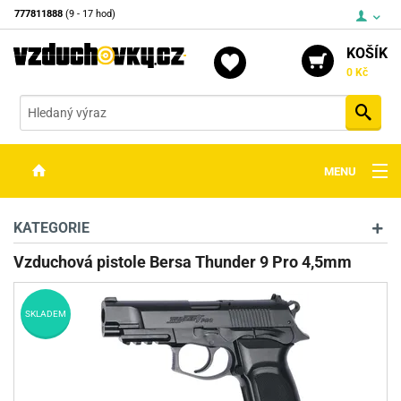
777811888
(9 - 17 hod)
KOŠÍK
0 Kč
Vyh
MENU
ZBRANĚ
KATEGORIE
OPTIKA
Vzduchová pistole Bersa Thunder 9 Pro 4,5mm
STŘELIVO
SKLADEM
PŘÍSLUŠENSTVÍ
DETEKTORY KOVŮ
KONTAKTY