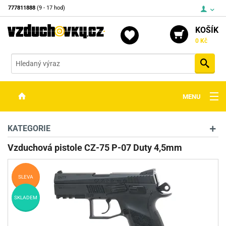
777811888
(9 - 17 hod)
KOŠÍK
0 Kč
Vyh
MENU
ZBRANĚ
KATEGORIE
OPTIKA
Vzduchová pistole CZ-75 P-07 Duty 4,5mm
STŘELIVO
SLEVA
PŘÍSLUŠENSTVÍ
SKLADEM
DETEKTORY KOVŮ
KONTAKTY