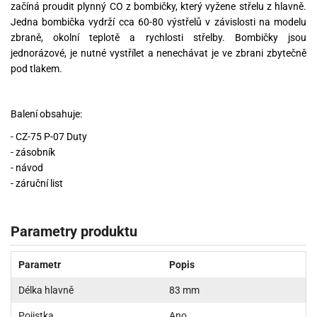
začíná proudit plynný CO z bombičky, který vyžene střelu z hlavně.
Jedna bombička vydrží cca 60-80 výstřelů v závislosti na modelu
zbraně, okolní teplotě a rychlosti střelby. Bombičky jsou
jednorázové, je nutné vystřílet a nenechávat je ve zbrani zbytečně
pod tlakem.
Balení obsahuje:
- CZ-75 P-07 Duty
- zásobník
- návod
- záruční list
Parametry produktu
Parametr
Popis
Délka hlavně
83 mm
Pojistka
Ano