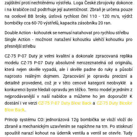
zajištění proti nechtěnému výstřelu. Loga České zbrojovky dokonce
i na krabičce což podtrhuje její autentičnost. Zbraň je určena pouze
na ocelové BB broky, úsťová rychlost činí 110 - 120 m/s, výdrž
bombičky cca 60-70 výstřelů, kapacita zásobníku 20 ran.
Double Action - kohoutek se nemusí natahovat pro rychlou střelbu
Single Action - možnost natažení kohoutku ulehčí kohoutku pro
přesnější střelbu
CZ-75 P-07 Duty je velmi kvalitní a dokonale zpracovaná replika
modelu CZ-75 P-07 Duty absolutně nerozeznatelná od originálu,
která nejen skvěle vypadá, ale i skvěle padne do ruky a působí
naprosto reálným dojmem. Zpracování je opravdu precizní a
detailně provedené, což je v této cenové kategorii neobvyklé a
konkurenci byste hledali opravdu jen těžko. Tento model je jedním z
nejprodávanější v naší nabídce a můžeme ho jen doporučit! K
dostání i ve verzi
CZ-75 P-07 Duty Blow Back
a
CZ-75 Duty Bicolor
Blow Back
.
Princip systému CO: jednorázová 12g bombička se vloží vloží do
zbraně a mechanickým uzavřením se napíchne na trn. Po stisknutí
spouště narazí kohout na úderník ventilu a ventil se otevře. Tudy