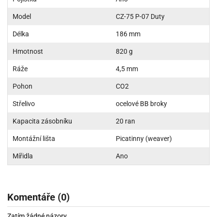
Model
CZ-75 P-07 Duty
Délka
186 mm
Hmotnost
820 g
Ráže
4,5 mm
Pohon
CO2
Střelivo
ocelové BB broky
Kapacita zásobníku
20 ran
Montážní lišta
Picatinny (weaver)
Mířidla
Ano
Komentáře (0)
Zatím žádné názory