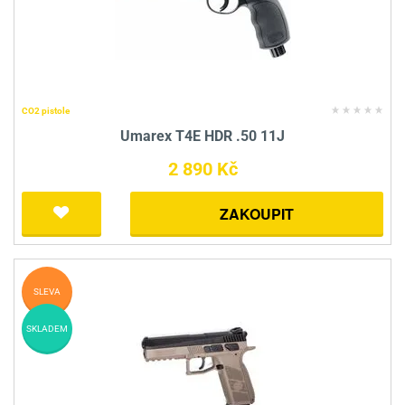
CO2 pistole
Umarex T4E HDR .50 11J
2 890 Kč
ZAKOUPIT
SLEVA
SKLADEM