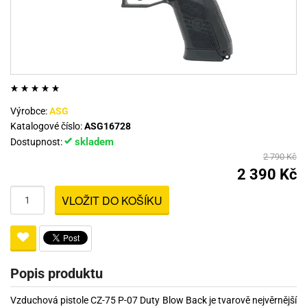
Výrobce:
ASG
Katalogové číslo:
ASG16728
skladem
Dostupnost:
2 790 Kč
2 390 Kč
VLOŽIT DO KOŠÍKU
Popis produktu
Vzduchová pistole CZ-75 P-07 Duty Blow Back je tvarově nejvěrnější