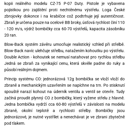
kopii reálného modelu CZ-75 P-07 Duty. Pistole je vybavena
pojistkou pro zajištění proti nechtěnému výstřelu. Loga České
zbrojovky dokonce i na krabičce což podtrhuje její autentičnost.
Zbraň je určena pouze na ocelové BB broky, úsťová rychlost činí 110
- 120 m/s, výdrž bombičky cca 60-70 výstřelů, kapacita zásobníku
20 ran.
Blow-Back systém závěru umocňuje realistický vzhled při střelbě.
Blow-Back navíc ulehčuje střelbu, natažením kohoutku po výstřelu.
Double Action - kohoutek se nemusí natahovat pro rychlou střelbu
Jedná se zbraň za vynikající cenu, která skvěle padne do ruky a
působí reálným dojmem.
Princip systému CO: jednorázová 12g bombička se vloží vloží do
zbraně a mechanickým uzavřením se napíchne na trn. Po stisknutí
spouště narazí kohout na úderník ventilu a ventil se otevře. Tudy
začíná proudit plynný CO z bombičky, který vyžene střelu z hlavně.
Jedna bombička vydrží cca 60-80 výstřelů v závislosti na modelu
zbraně, okolní teplotě a rychlosti střelby. Bombičky jsou
jednorázové, je nutné vystřílet a nenechávat je ve zbrani zbytečně
pod tlakem.