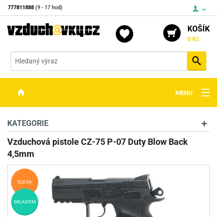
777811888
(9 - 17 hod)
KOŠÍK
0 Kč
Vyh
MENU
ZBRANĚ
KATEGORIE
OPTIKA
Vzduchová pistole CZ-75 P-07 Duty Blow Back
4,5mm
STŘELIVO
PŘÍSLUŠENSTVÍ
SLEVA
DETEKTORY KOVŮ
SKLADEM
KONTAKTY