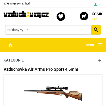
777811888
(9 - 17 hod)
KOŠÍK
0 Kč
Vyh
MENU
ZBRANĚ
KATEGORIE
OPTIKA
Vzduchovka Air Arms Pro Sport 4,5mm
STŘELIVO
PŘÍSLUŠENSTVÍ
DETEKTORY KOVŮ
KONTAKTY