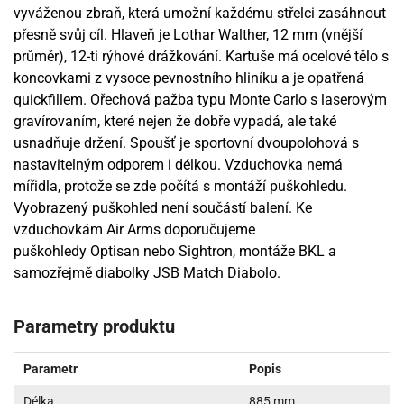
vyváženou zbraň, která umožní každému střelci zasáhnout
přesně svůj cíl. Hlaveň je Lothar Walther, 12 mm (vnější
průměr), 12-ti rýhové drážkování. Kartuše má ocelové tělo s
koncovkami z vysoce pevnostního hliníku a je opatřená
quickfillem. Ořechová pažba typu Monte Carlo s laserovým
gravírovaním, které nejen že dobře vypadá, ale také
usnadňuje držení. Spoušť je sportovní dvoupolohová s
nastavitelným odporem i délkou. Vzduchovka nemá
mířidla, protože se zde počítá s montáží puškohledu.
Vyobrazený puškohled není součástí balení. Ke
vzduchovkám Air Arms doporučujeme
puškohledy Optisan nebo Sightron, montáže BKL a
samozřejmě diabolky JSB Match Diabolo.
Parametry produktu
Parametr
Popis
Délka
885 mm