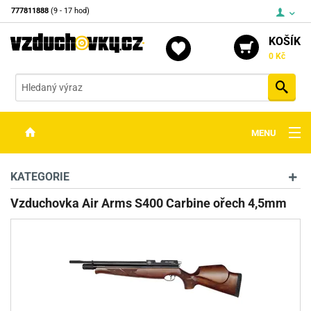
777811888
(9 - 17 hod)
KOŠÍK
0 Kč
Vyh
MENU
ZBRANĚ
KATEGORIE
OPTIKA
Vzduchovka Air Arms S400 Carbine ořech 4,5mm
STŘELIVO
PŘÍSLUŠENSTVÍ
DETEKTORY KOVŮ
KONTAKTY