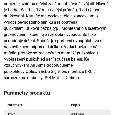
umožní každému střelci zasáhnout přesně svůj cíl. Hlaveň
je Lothar Walther, 12 mm (vnější průměr), 12-ti rýhové
drážkování. Kartuše má ocelové tělo s koncovkami z
vysoce pevnostního hliníku a je opatřená
quickfillem. Buková pažba typu Monte Carlo s laserovým
gravírovaním, které nejen že dobře vypadá, ale také
usnadňuje držení. Spoušť je sportovní dvoupolohová s
nastavitelným odporem i délkou. Vzduchovka nemá
mířidla, protože se zde počítá s montáží puškohledu.
Vyobrazený puškohled není součástí balení. Ke
vzduchovkám Air Arms doporučujeme
puškohledy Optisan nebo Sightron, montáže BKL a
samozřejmě diabolky JSB Match Diabolo.
Parametry produktu
Parametr
Popis
Délka
980 mm