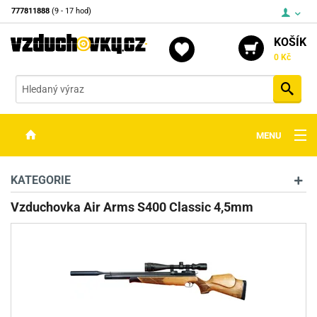
777811888
(9 - 17 hod)
KOŠÍK
0 Kč
Vyh
MENU
ZBRANĚ
KATEGORIE
OPTIKA
Vzduchovka Air Arms S400 Classic 4,5mm
STŘELIVO
PŘÍSLUŠENSTVÍ
DETEKTORY KOVŮ
KONTAKTY