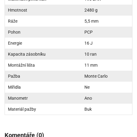
Hmotnost
2480 g
Ráže
5,5 mm
Pohon
PCP
Energie
16 J
Kapacita zásobníku
10 ran
Montážní lišta
11 mm
Pažba
Monte Carlo
Mířidla
Ne
Manometr
Ano
Materiál pažby
Buk
Komentáře (0)