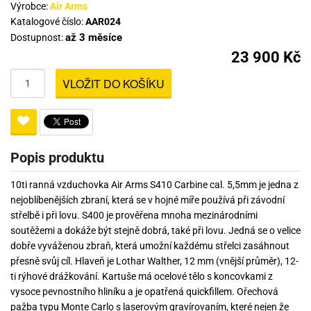
Výrobce:
Air Arms
Katalogové číslo:
AAR024
až 3 měsíce
Dostupnost:
23 900 Kč
VLOŽIT DO KOŠÍKU
Popis produktu
10ti ranná vzduchovka Air Arms S410 Carbine cal. 5,5mm je jedna z
nejoblíbenějších zbraní, která se v hojné míře používá při závodní
střelbě i při lovu. S400 je prověřena mnoha mezinárodními
soutěžemi a dokáže být stejně dobrá, také při lovu. Jedná se o velice
dobře vyváženou zbraň, která umožní každému střelci zasáhnout
přesně svůj cíl. Hlaveň je Lothar Walther, 12 mm (vnější průměr), 12-
ti rýhové drážkování. Kartuše má ocelové tělo s koncovkami z
vysoce pevnostního hliníku a je opatřená quickfillem. Ořechová
pažba typu Monte Carlo s laserovým gravírovaním, které nejen že