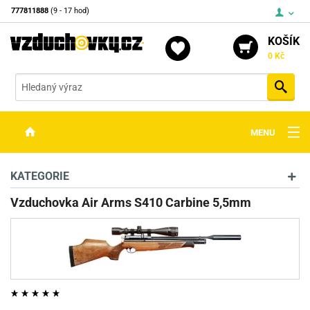
777811888
(9 - 17 hod)
KOŠÍK
0 Kč
Vyh
MENU
ZBRANĚ
KATEGORIE
OPTIKA
Vzduchovka Air Arms S410 Carbine 5,5mm
STŘELIVO
PŘÍSLUŠENSTVÍ
DETEKTORY KOVŮ
KONTAKTY