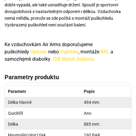
dobře vypadá, ale také usnadňuje držení. Spoušť je sportovní
dvoupolohová s nastavitelným odporem i délkou. Vzduchovka
nemá mířidla, protože se zde počítá s montáží puškohledu.
Vyobrazený puškohled není součástí balení.
Ke vzduchovkám Air Arms doporučujeme
puškohledy
Optisan
nebo
Sightron
, montáže
BKL
a
samozřejmě diabolky
JSB Match Diabolo
.
Parametry produktu
Parametr
Popis
Délka hlavně
494 mm
Quickfill
Ano
Délka
885 mm
Maximální plnící tlak
190 BAR