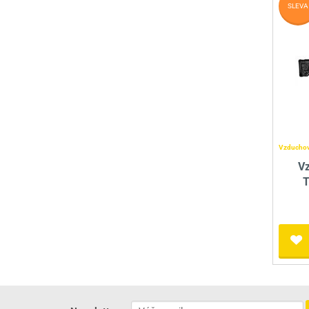
SLEVA
Vzduchov
V
T