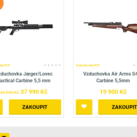
ky PCP
Vzduchovky PCP
zduchovka Jæger/Lovec
Vzduchovka Air Arms S
actical Carbine 5,5 mm
Carbine 5,5mm
37 990 Kč
19 900 Kč
44 990 Kč
ZAKOUPIT
ZAKOUPIT