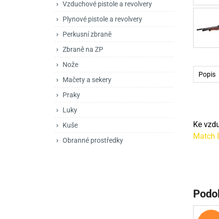
Vzduchové pistole a revolvery
Mačety a sekery
Zásobníky
Zavírací nože
Plynové pistole a revolvery
Praky
Příslušenství pro 
Kuchyňské nože
Perkusní zbraně
Luky
Brokovnice opakov
Příslušenství pro 
Zbraně na ZP
Nože
Kuše
Brokovnice samona
Popis
Mačety a sekery
Obranné prostředky
Pistole samonabíje
Obranné spreje
Praky
Revolvery
Luky
Ke vzd
Kuše
Match 
Obranné prostředky
Podo