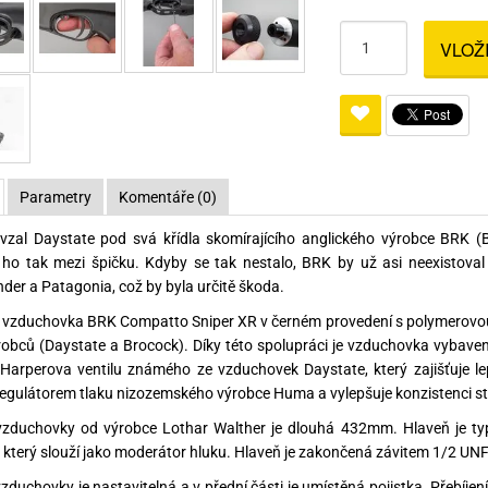
Pro lištu weaver a picatinny
Náboje na ZP
Pistolové a revolverové náboje
Pro perkusní zbraně
Ochra
VLOŽ
zbraně na ZP
Adaptéry
Puškové náboje
Ostatní
Rowan
Svítil
ací
nože
Pro lištu 15 - 17 mm
Brokové náboje
Bipody
bíjecí
Malorážkové náboje
cí
Parametry
Komentáře (0)
vzal Daystate pod svá křídla skomírajícího anglického výrobce BRK (B
ho tak mezi špičku. Kdyby se tak nestalo, BRK by už asi neexistoval
r a Patagonia, což by byla určitě škoda.
 vzduchovka BRK Compatto Sniper XR v černém provedení s polymerovou
obců (Daystate a Brocock). Díky této spolupráci je vzduchovka vybav
arperova ventilu známého ze vzduchovek Daystate, který zajišťuje le
regulátorem tlaku nizozemského výrobce Huma a vylepšuje konzistenci stř
vzduchovky od výrobce Lothar Walther je dlouhá 432mm. Hlaveň je ty
 který slouží jako moderátor hluku. Hlaveň je zakončená závitem 1/2 U
zduchovky je nastavitelná a v přední části je umístěná pojistka. Přebíje