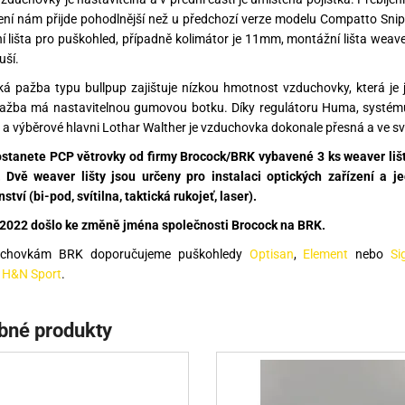
ení nám přijde pohodlnější než u předchozí verze modelu Compatto Snip
 lišta pro puškohled, případně kolimátor je 11mm, montážní lišta weave
uší.
ká pažba typu bullpup zajištuje nízkou hmotnost vzduchovky, která je
ažba má nastavitelnou gumovou botku. Díky regulátoru Huma, systému 
a výběrové hlavni Lothar Walther je vzduchovka dokonale přesná a ve sv
stanete PCP větrovky od firmy Brocock/BRK vybavené 3 ks weaver lišty
. Dvě weaver lišty jsou určeny pro instalaci optických zařízení a j
ství (bi-pod, svítilna, taktická rukojeť, laser).
 2022 došlo ke změně jména společnosti Brocock na BRK.
uchovkám BRK doporučujeme puškohledy
Optisan
,
Element
nebo
Si
y
H&N Sport
.
bné produkty