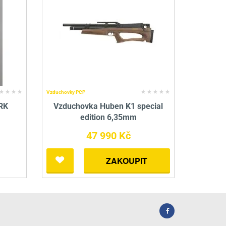
Vzduchovky PCP
BRK
Vzduchovka Huben K1 special
edition 6,35mm
47 990 Kč
ZAKOUPIT