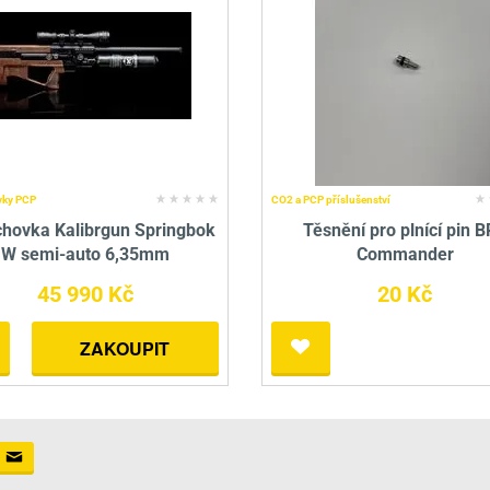
ky PCP
CO2 a PCP příslušenství
hovka Kalibrgun Springbok
Těsnění pro plnící pin 
W semi-auto 6,35mm
Commander
45 990 Kč
20 Kč
ZAKOUPIT