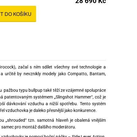
28 690 Kč
nné prostředky
IT DO KOŠÍKU
 Engineering
ny
, stolice a vaky
rocock), začal s ním sdílet všechny své technologie a
 a určitě by nevznikly modely jako Compatto, Bantam,
 pažbou typu bullpup také těží ze vzájemné spolupráce
ená patentovaným systémem „Slingshot Hammer“, což je
pší dávkování vzduchu a nižší spotřebu. Tento systém
el vzduchovka je daleko přesnější jako konkurence.
pu „shrouded“ tzn. samotná hlaveň je obalená vnějším
NF samec pro montáž dalšího moderátoru.
ní vzduchovky je pomocí boční páčky – Side Lever Action.