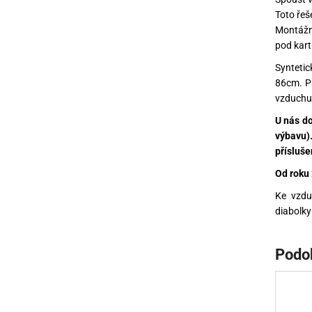
Toto řeš
Montážní
pod kart
Syntetic
86cm. P
vzduchu 
U nás do
výbavu)
příslušen
Od roku
Ke vzd
diabolk
Podo