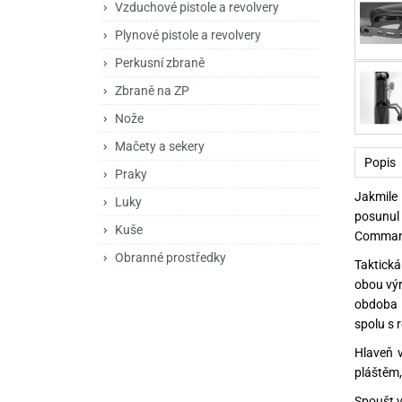
Vzduchové pistole a revolvery
Mačety a sekery
Zásobníky
Zavírací nože
Plynové pistole a revolvery
Praky
Příslušenství pro 
Kuchyňské nože
Perkusní zbraně
Luky
Brokovnice opakov
Příslušenství pro 
Zbraně na ZP
Nože
Kuše
Brokovnice samona
Mačety a sekery
Obranné prostředky
Pistole samonabíje
Obranné spreje
Popis
Praky
Revolvery
Jakmile 
Luky
posunul 
Kuše
Commande
Obranné prostředky
Taktická
obou výr
obdoba H
spolu s 
Hlaveň 
pláštěm,
Spoušt v