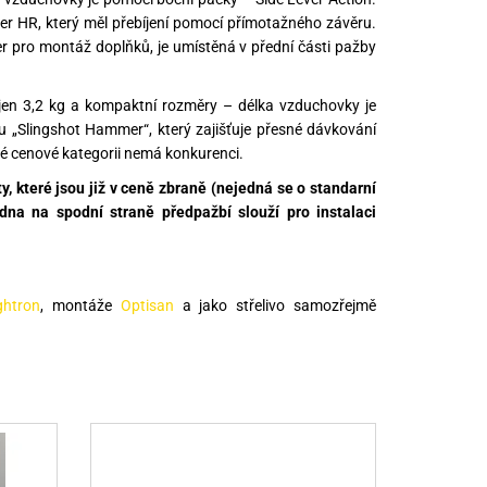
er HR, který měl přebíjení pomocí přímotažného závěru.
r pro montáž doplňků, je umístěná v přední části pažby
 jen 3,2 kg a kompaktní rozměry – délka vzduchovky je
„Slingshot Hammer“, který zajišťuje přesné dávkování
é cenové kategorii nemá konkurenci.
, které jsou již v ceně zbraně (nejedná se o standarní
edna na spodní straně předpažbí slouží pro instalaci
ghtron
, montáže
Optisan
a jako střelivo samozřejmě