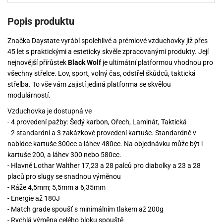
Popis produktu
Značka Daystate vyrábí spolehlivé a prémiové vzduchovky již přes
45 let s praktickými a esteticky skvěle zpracovanými produkty. Její
nejnovější přírůstek
Black Wolf
je ultimátní platformou vhodnou pro
všechny střelce. Lov, sport, volný čas, odstřel škůdců, taktická
střelba. To vše vám zajistí jediná platforma se skvělou
modulárností.
Vzduchovka je dostupná ve
- 4 provedení pažby: Šedý karbon, Ořech, Laminát, Taktická
- 2 standardní a 3 zakázkové provedení kartuše. Standardně v
nabídce kartuše 300cc a láhev 480cc. Na objednávku může být i
kartuše 200, a láhev 300 nebo 580cc.
- Hlavně Lothar Walther 17,23 a 28 palců pro diabolky a 23 a 28
placů pro slugy se snadnou výměnou
- Ráže 4,5mm; 5,5mm a 6,35mm
- Energie až 180J
- Match grade spoušť s minimálním tlakem až 200g
- Rychlá výměna celého bloku spouště