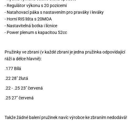
- Regulátor výkonu s 20 pozicemi
- Natahovací páka s nastavením pro praváky i leváky
- Horní RIS lišta s 20MOA
- Nastavitelná botka i lícnice
- Power plenum s kapacitou 52cc
Pružinky ve zbrani (v každé zbrani je jedna pružinka odpovídající
ráži a délce hlavně):
.177 Bílá
.22 28" žlutá
.22 - .25 23" červená
.25 27" červená
Takže žádné balení pružinek navíc výrobce ke zbraním nedodává!