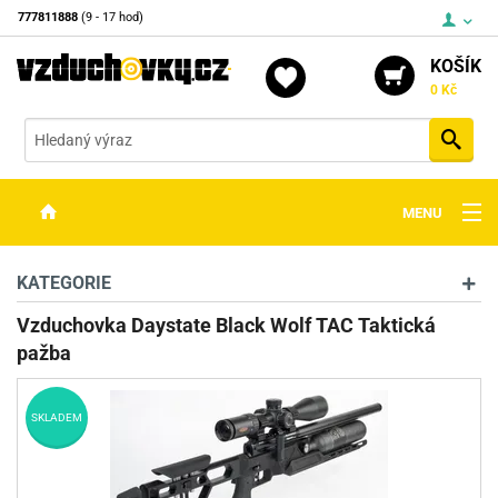
777811888
(9 - 17 hod)
KOŠÍK
0 Kč
Vyh
MENU
ZBRANĚ
KATEGORIE
OPTIKA
Vzduchovka Daystate Black Wolf TAC Taktická
pažba
STŘELIVO
PŘÍSLUŠENSTVÍ
SKLADEM
DETEKTORY KOVŮ
KONTAKTY