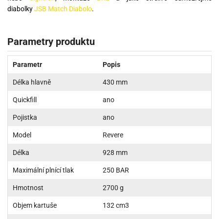
diabolky
JSB Match Diabolo
.
Parametry produktu
Parametr
Popis
Délka hlavně
430 mm
Quickfill
ano
Pojistka
ano
Model
Revere
Délka
928 mm
Maximální plnící tlak
250 BAR
Hmotnost
2700 g
Objem kartuše
132 cm3