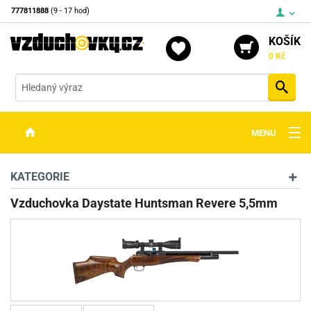
777811888
(9 - 17 hod)
KOŠÍK
0 Kč
Vyh
MENU
ZBRANĚ
KATEGORIE
OPTIKA
Vzduchovka Daystate Huntsman Revere 5,5mm
STŘELIVO
PŘÍSLUŠENSTVÍ
DETEKTORY KOVŮ
KONTAKTY