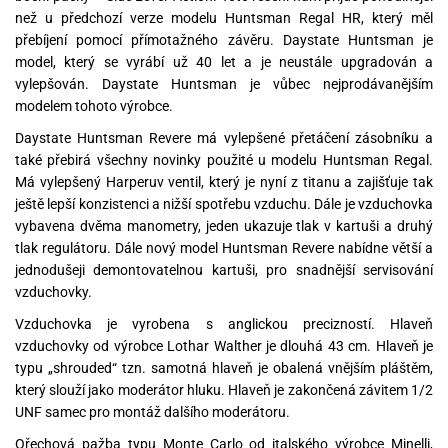
než u předchozí verze modelu Huntsman Regal HR, který měl
přebíjení pomocí přímotažného závěru. Daystate Huntsman je
model, který se vyrábí už 40 let a je neustále upgradován a
vylepšován. Daystate Huntsman je vůbec nejprodávanějším
modelem tohoto výrobce.
Daystate Huntsman Revere má vylepšené přetáčení zásobníku a
také přebirá všechny novinky použité u modelu Huntsman Regal.
Má vylepšený Harperuv ventil, který je nyní z titanu a zajišťuje tak
ještě lepší konzistenci a nižší spotřebu vzduchu. Dále je vzduchovka
vybavena dvěma manometry, jeden ukazuje tlak v kartuši a druhý
tlak regulátoru. Dále nový model Huntsman Revere nabídne větší a
jednodušeji demontovatelnou kartuši, pro snadnější servisování
vzduchovky.
Vzduchovka je vyrobena s anglickou precizností. Hlaveň
vzduchovky od výrobce Lothar Walther je dlouhá 43 cm. Hlaveň je
typu „shrouded“ tzn. samotná hlaveň je obalená vnějším pláštěm,
který slouží jako moderátor hluku. Hlaveň je zakončená závitem 1/2
UNF samec pro montáž dalšího moderátoru.
Ořechová pažba typu Monte Carlo od italského výrobce Minelli,