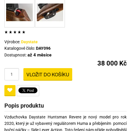
Výrobce:
Daystate
Katalogové číslo:
DAY096
až 4 měsíce
Dostupnost:
38 000 Kč
VLOŽIT DO KOŠÍKU
Popis produktu
Vzduchovka Daystate Huntsman Revere je nový model pro rok
2020, který je už vybavený regulátorem Huma a přebíjením pomocí
boční páčky – Side Lever Action. Toto řešení nám přijde pohodlnější