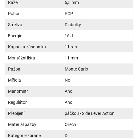
Ráže
5,5 mm
Pohon
PCP
Střelivo
Diabolky
Energie
16 J
Kapacita zásobníku
11 ran
Montážní lišta
11 mm
Pažba
Monte Carlo
Mířidla
Ne
Manometr
Ano
Regulátor
Ano
Přebíjení
páčkou - Side Lever Action
Materiál pažby
Ořech
Kategorie zbraně
D