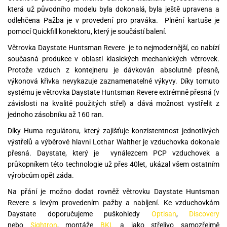
která už původního modelu byla dokonalá, byla ještě upravena a
odlehčena Pažba je v provedení pro praváka. Plnění kartuše je
pomocí Quickfill konektoru, který je součástí balení.
Větrovka Daystate Huntsman Revere je to nejmodernější, co nabízí
současná produkce v oblasti klasických mechanických větrovek.
Protože vzduch z kontejneru je dávkován absolutně přesně,
výkonová křivka nevykazuje zaznamenatelné výkyvy. Díky tomuto
systému je větrovka Daystate Huntsman Revere extrémně přesná (v
závislosti na kvalitě použitých střel) a dává možnost vystřelit z
jednoho zásobníku až 160 ran.
Díky Huma regulátoru, který zajišťuje konzistentnost jednotlivých
výstřelů a výběrové hlavni Lothar Walther je vzduchovka dokonale
přesná. Daystate, který je vynálezcem PCP vzduchovek a
průkopníkem této technologie už přes 40let, ukázal všem ostatním
výrobcům opět záda.
Na přání je možno dodat rovněž větrovku Daystate Huntsman
Revere s levým provedením pažby a nabíjení. Ke vzduchovkám
Daystate doporučujeme puškohledy
Optisan
,
Discovery
nebo
Sightron
, montáže
BKL
a jako střelivo samozřejmě