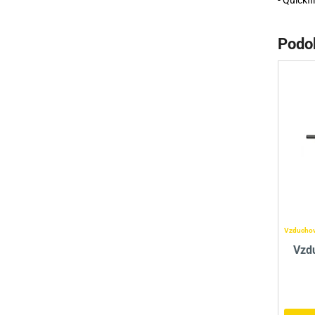
- Quickfi
Podo
Vzduchov
Vzd