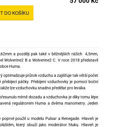
57 000 Kč
nné prostředky
IT DO KOŠÍKU
 Engineering
ny
, stolice a vaky
7,62mm a později pak také v běžnějších rážích 4,5mm,
 Wolverine2 B a Wolverine2 C. V roce 2018 představil
ýrobce Huma.
rý optimalizuje průtok vzduchu a zajišťuje tak větší počet
 přebíjecí páčky. Přebíjení vzduchovky je pomocí boční
 takže lze vzduchovku snadno předělat pro leváka.
 přesunulo mírně dozadu a vzduchovka je díky tomu lépe
 vybavená regulátorem Huma a dvěma manometry. Jeden
te poprvé použil u modelu Pulsar a Renegade. Hlaveň je
láštěm, který slouží jako moderátor hluku. Hlaveň je