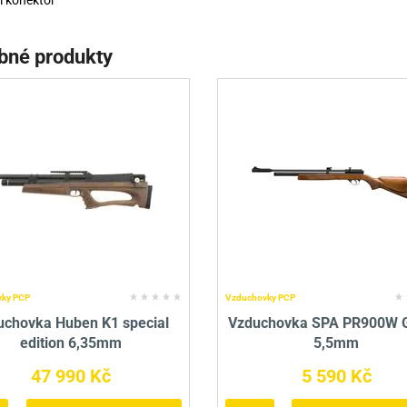
ll konektor
bné produkty
ky PCP
Vzduchovky PCP
uchovka Huben K1 special
Vzduchovka SPA PR900W G
edition 6,35mm
5,5mm
47 990 Kč
5 590 Kč