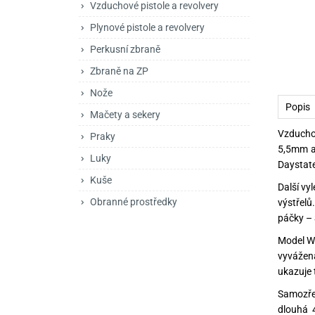
Vzduchové pistole a revolvery
Mačety a sekery
Zásobníky
Zavírací nože
Plynové pistole a revolvery
Praky
Příslušenství pro 
Kuchyňské nože
Perkusní zbraně
Luky
Brokovnice opakov
Příslušenství pro 
Zbraně na ZP
Nože
Kuše
Brokovnice samona
Popis
Mačety a sekery
Obranné prostředky
Pistole samonabíje
Obranné spreje
Vzducho
Praky
5,5mm a
Revolvery
Luky
Daystate
Kuše
Další vy
Obranné prostředky
výstřelů
páčky – 
Model Wo
vyvážen
ukazuje t
Samozřej
dlouhá 