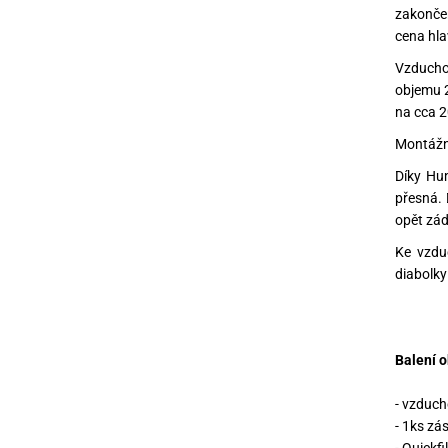
zakončen
cena hla
Vzduchov
objemu 2
na cca 2
Montážní
Díky Hum
přesná. 
opět zád
Ke vzdu
diabolk
Balení o
- vzduch
- 1ks zá