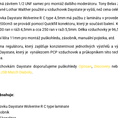
á závitem 1/2 UNF samec pro montáž dalšího moderátoru. Tony Belas z 
vně Lothar Walther použité u vzduchovek Daystate je vyšší, než cena cel
ka Daystate Wolverine R C type 4,5mm má pažbu z laminátu v proveden
00cm3 se provádí pomocí Quickfill konektoru, který je součástí balení. 
00 ran v ráži 4,5mm a cca 250 ran v raži 5,5mm. Délka vzduchovky je 96,
 lišta 11mm pro montáž puškohledu, zásobník, manuální pojistka, atd.
a regulátoru, který zajišťuje konzistentnost jednotlivých výstřelů a
Daystate, který je vynálezcem PCP vzduchovek a průkopníkem této tec
a.
chovkám Daystate doporučujeme puškohledy
Optisan
,
Discovery
ne
y
JSB Match Diabolo
.
bsahuje:
ovku Daystate Wolverine R C type laminate
sobník