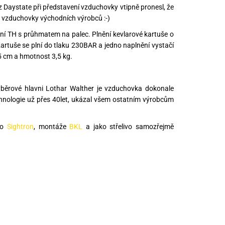
Daystate při představení vzduchovky vtipně pronesl, že
é vzduchovky východních výrobců :-)
í TH s průhmatem na palec. Plnění kevlarové kartuše o
Kartuše se plní do tlaku 230BAR a jedno naplnění vystačí
5 cm a hmotnost 3,5 kg.
 výběrové hlavni Lothar Walther je vzduchovka dokonale
hnologie už přes 40let, ukázal všem ostatním výrobcům
bo
Sightron
, montáže
BKL
a jako střelivo samozřejmě