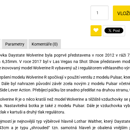
Pro lištu weaver a picatinny
Náboje na ZP
Pistolové a revolverové náboje
Pro perkusní zbraně
Ochra
VLOŽ
zbraně na ZP
Adaptéry
Puškové náboje
Ostatní
Rowan
Svítil
ací
nože
Pro lištu 15 - 17 mm
Brokové náboje
Bipody
bíjecí
Malorážkové náboje
Parametry
Komentáře (0)
cí
vka Daystate Wolverine byla poprvé představena v roce 2012 v ráži 
 6,35mm. V roce 2017 byl v Las Vegas na Shot Show představen model
 inovovaný model Wolverine R vybavený už i regulátorem věhlasného v
lepšení modelu Wolverine R spočívají v použití ventilu z modelu Pulsar, kte
. Dále byl nahrazen původní závěr zcela novým z modelu Pulsar včetně
Side Lever Action. Přebíjecí páčku lze snadno předělat na druhou stranu,
lverine R je o něco kratší než model Wolverine a těžiště vzduchovky se
a. Nastavitelná botka je také z modelu Pulsar. Dále je vzduchovka
lak v kartuši a druhý tlak regulátoru.
mostí je nejnovější typ výběrové hlavně Lothar Walther, který Daysta
43cm a je typu „shrouded“ tzn. samotná hlaveň je obalená vnějším p