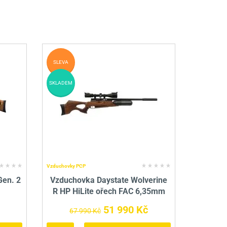
SLEVA
SKLADEM
Vzduchovky PCP
en. 2
Vzduchovka Daystate Wolverine
R HP HiLite ořech FAC 6,35mm
51 990 Kč
67 990 Kč