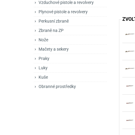
Vzduchové pistole a revolvery
Mačety a sekery
Zásobníky
Zavírací nože
Plynové pistole a revolvery
Praky
Příslušenství pro 
Kuchyňské nože
ZVOL
Perkusní zbraně
Luky
Brokovnice opakov
Příslušenství pro 
Zbraně na ZP
Nože
Kuše
Brokovnice samona
Mačety a sekery
Obranné prostředky
Pistole samonabíje
Obranné spreje
Praky
Revolvery
Luky
Kuše
Obranné prostředky