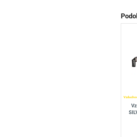
Podo
Vzduchov
Vz
SIL