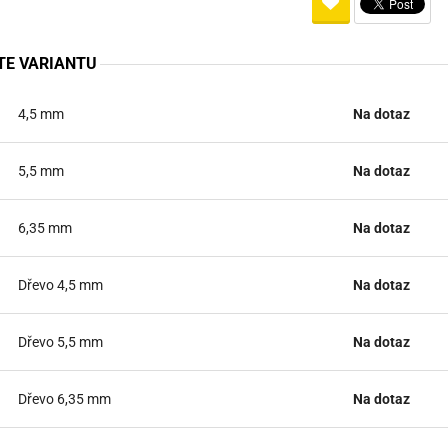
Pro lištu weaver a picatinny
Náboje na ZP
Pistolové a revolverové náboje
Pro perkusní zbraně
Ochra
zbraně na ZP
Adaptéry
Puškové náboje
Ostatní
Rowan
Svítil
TE VARIANTU
ací
nože
Pro lištu 15 - 17 mm
Brokové náboje
Bipody
4,5 mm
Na dotaz
bíjecí
Malorážkové náboje
5,5 mm
Na dotaz
cí
6,35 mm
Na dotaz
Dřevo 4,5 mm
Na dotaz
Dřevo 5,5 mm
Na dotaz
Dřevo 6,35 mm
Na dotaz