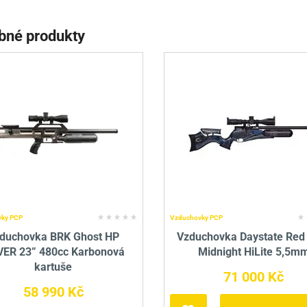
bné produkty
ky PCP
Vzduchovky PCP
duchovka BRK Ghost HP
Vzduchovka Daystate Red
VER 23” 480cc Karbonová
Midnight HiLite 5,5m
kartuše
71 000 Kč
58 990 Kč