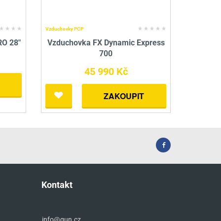
Vzduchovky PCP
RO 28"
Vzduchovka FX Dynamic Express
700
45 990 Kč
ZAKOUPIT
Kontakt
info@gun.cz