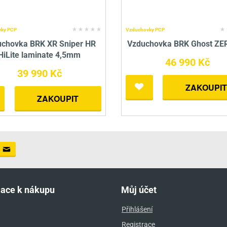
ky PCP
Vzduchovky PCP
chovka BRK XR Sniper HR
Vzduchovka BRK Ghost ZE
HiLite laminate 4,5mm
46 990 Kč
39 990 Kč
ZAKOUPIT
ZAKOUPIT
mace k nákupu
Můj účet
Přihlášení
Registrace