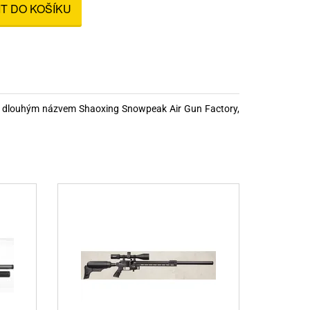
IT DO KOŠÍKU
nné prostředky
 Engineering
ny
, stolice a vaky
 dlouhým názvem Shaoxing Snowpeak Air Gun Factory,