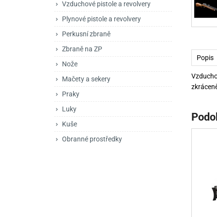
Vzduchové pistole a revolvery
Mačety a sekery
Zásobníky
Zavírací nože
Plynové pistole a revolvery
Praky
Příslušenství pro 
Kuchyňské nože
Perkusní zbraně
Luky
Brokovnice opakov
Příslušenství pro 
Zbraně na ZP
Popis
Nože
Kuše
Brokovnice samona
Vzducho
Mačety a sekery
Obranné prostředky
Pistole samonabíje
Obranné spreje
zkráceně
Praky
Revolvery
Luky
Podo
Kuše
Obranné prostředky