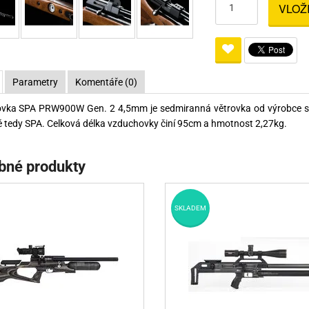
VLOŽ
Pro lištu weaver a picatinny
Náboje na ZP
Pistolové a revolverové náboje
Pro perkusní zbraně
Ochra
zbraně na ZP
Adaptéry
Puškové náboje
Ostatní
Rowan
Svítil
ací
nože
Pro lištu 15 - 17 mm
Brokové náboje
Bipody
Parametry
Komentáře (0)
bíjecí
Malorážkové náboje
vka SPA PRW900W Gen. 2 4,5mm je sedmiranná větrovka od výrobce s
cí
 tedy SPA. Celková délka vzduchovky činí 95cm a hmotnost 2,27kg.
bné produkty
SKLADEM