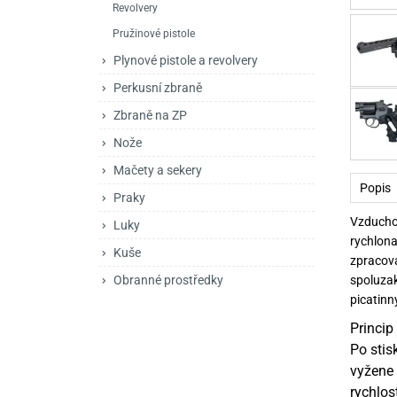
Revolvery
Mačety a sekery
Zásobníky
Zavírací nože
Pružinové pistole
Praky
Příslušenství pro 
Kuchyňské nože
Plynové pistole a revolvery
Luky
Brokovnice opakov
Příslušenství pro 
Perkusní zbraně
Zbraně na ZP
Kuše
Brokovnice samona
Nože
Obranné prostředky
Pistole samonabíje
Obranné spreje
Mačety a sekery
Popis
Revolvery
Praky
Vzducho
Luky
rychlona
Kuše
zpracov
spoluzak
Obranné prostředky
picatinn
Princi
Po stis
vyžene 
rychlos