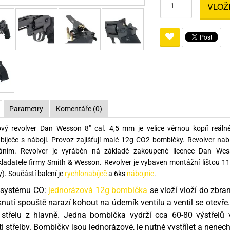
VLOŽ
Pro lištu weaver a picatinny
Náboje na ZP
Pistolové a revolverové náboje
Pro perkusní zbraně
Ochra
zbraně na ZP
Adaptéry
Puškové náboje
Ostatní
Rowan
Svítil
ací
nože
Pro lištu 15 - 17 mm
Brokové náboje
Bipody
bíjecí
Malorážkové náboje
cí
Parametry
Komentáře (0)
vý revolver Dan Wesson 8" cal. 4,5 mm je velice věrnou kopíí reáln
bíječe s náboji. Provoz zajišťují malé 12g CO2 bombičky. Revolver nab
áním. Revolver je vyráběn ná základě zakoupené licence Dan We
ladatele firmy Smith & Wesson. Revolver je vybaven montážní lištou 1
y). Součástí balení je
rychlonabíječ
a 6ks
nábojnic
.
p systému CO:
jednorázová 12g bombička
se vloží vloží do zbr
knutí spouště narazí kohout na úderník ventilu a ventil se otevř
střelu z hlavně. Jedna bombička vydrží cca 60-80 výstřelů v
ti střelby. Bombičky jsou jednorázové, je nutné vystřílet a nenec