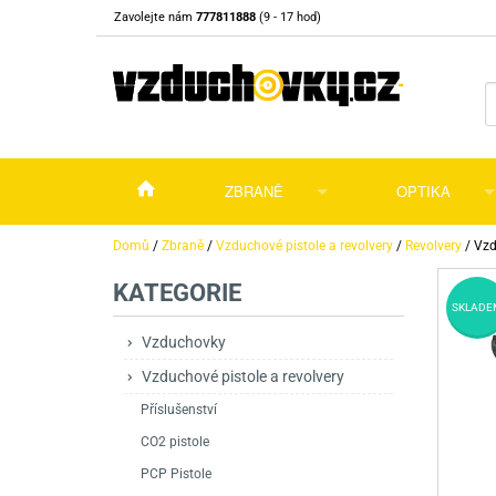
Zavolejte nám
777811888
(9 - 17 hod)
ZBRANĚ
OPTIKA
Vzduchovky
Vzduchovky na C
Puškohledy
Domů
/
Zbraně
/
Vzduchové pistole a revolvery
/
Revolvery
/
Vzd
KATEGORIE
Vzduchové pistole a revolvery
Příslušenství pro 
Příslušenství
Dalekohledy a dál
SKLADE
Plynové pistole a revolvery
Vzduchovky PCP
CO2 pistole
Pistole
Kolimátory, lasery
Vzduchovky
Vzduchové pistole a revolvery
Perkusní zbraně
Vzduchovky pruži
PCP Pistole
Příslušenství
Montáže
Příslušenství
Zbraně na ZP
Revolvery
Revolvery
Pušky opakovací
Noční vidění a ter
CO2 pistole
Nože
Pružinové pistole
Pušky samonabíje
Nože s pevnou čep
PCP Pistole