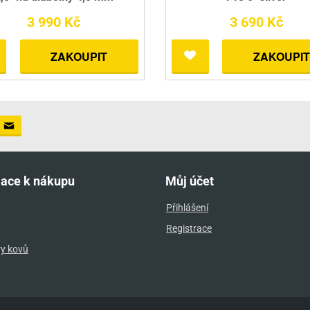
3 990 Kč
3 690 Kč
ZAKOUPIT
ZAKOUPIT
mace k nákupu
Můj účet
Přihlášení
Registrace
ry kovů