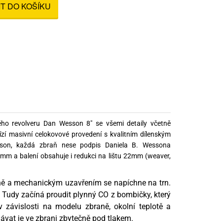
IT DO KOŠÍKU
nné prostředky
 Engineering
ny
, stolice a vaky
ého revolveru Dan Wesson 8" se všemi detaily včetně
ízí masivní celokovové provedení s kvalitním dílenským
sson, každá zbraň nese podpis Daniela B. Wessona
1mm a balení obsahuje i redukci na lištu 22mm (weaver,
aně a mechanickým uzavřením se napíchne na trn.
e. Tudy začíná proudit plynný CO z bombičky, který
 závislosti na modelu zbraně, okolní teplotě a
hávat je ve zbrani zbytečně pod tlakem.