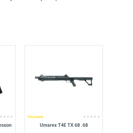
CO2 pistole
esson
Umarex T4E TX 68 .68