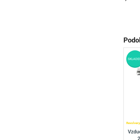
Podo
SKLADE
Revolvery
Vzdu
2