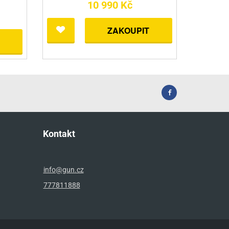
10 990 Kč
ZAKOUPIT
Kontakt
info@gun.cz
777811888