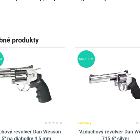
bné produkty
M
SKLADEM
Revolvery
chový revolver Dan Wesson
Vzduchový revolver Dan W
,5" na diabolky 4,5 mm
715 6" silver