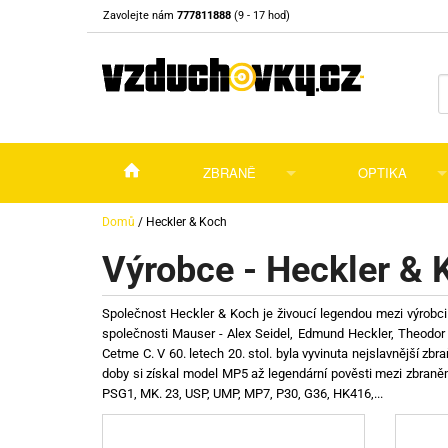
Zavolejte nám
777811888
(9 - 17 hod)
ZBRANĚ
OPTIKA
Vzduchovky
Vzduchovky na C
Puškohledy
Domů
/
Heckler & Koch
Výrobce - Heckler & 
Vzduchové pistole a revolvery
Příslušenství pro 
Příslušenství
Dalekohledy a dál
Plynové pistole a revolvery
Vzduchovky PCP
CO2 pistole
Pistole
Kolimátory, lasery
Společnost Heckler & Koch je živoucí legendou mezi výrobc
společnosti Mauser - Alex Seidel, Edmund Heckler, Theodor
Perkusní zbraně
Vzduchovky pruži
PCP Pistole
Příslušenství
Montáže
Cetme C. V 60. letech 20. stol. byla vyvinuta nejslavnější z
doby si získal model MP5 až legendární pověsti mezi zbraněmi
Zbraně na ZP
Revolvery
Revolvery
Pušky opakovací
Noční vidění a ter
PSG1, MK. 23, USP, UMP, MP7, P30, G36, HK416,...
Nože
Pružinové pistole
Pušky samonabíje
Nože s pevnou čep