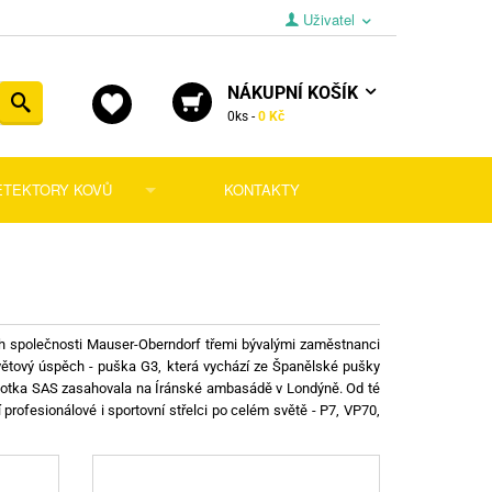
Uživatel
NÁKUPNÍ
KOŠÍK
Vyhledat
0
ks -
0 Kč
ETEKTORY KOVŮ
KONTAKTY
 pro dlouhé zbraně
tory
y pro pistole
ní díly
dávačky
y pro revolvery
níky a podavače
a pro krátké zbraně
ušenství
Sondy
ch společnosti Mauser-Oberndorf třemi bývalými zaměstnanci
větový úspěch - puška G3, která vychází ze Španělské pušky
a lícnice
, střelnice a terče
Lopatky
 jednotka SAS zasahovala na Íránské ambasádě v Londýně. Od té
profesionálové i sportovní střelci po celém světě - P7, VP70,
ky
átory
ra pro dlouhé zbraně
Náhradní díly
šenství
ky ke zbraním
Doplňky