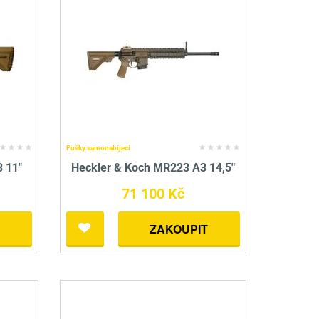
nné prostředky
 Engineering
ny
, stolice a vaky
Pušky samonabíjecí
 11"
Heckler & Koch MR223 A3 14,5"
71 100 Kč
ZAKOUPIT