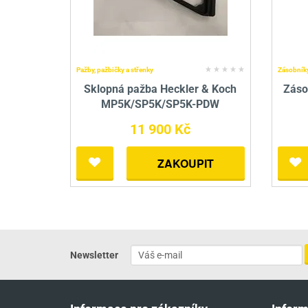
Pažby, pažbičky a střenky
Zásobník
Sklopná pažba Heckler & Koch
Záso
MP5K/SP5K/SP5K-PDW
11 900 Kč
ZAKOUPIT
Newsletter