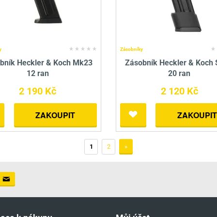
y
Zásobníky
bník Heckler & Koch Mk23
Zásobník Heckler & Koch
12 ran
20 ran
2 190 Kč
2 120 Kč
ZAKOUPIT
ZAKOUPIT
1
2
»