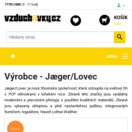
777811888
(9 - 17 hod)
KOŠÍK
0 Kč
Vyh
MENU
ZBRANĚ
Výrobce - Jæger/Lovec
OPTIKA
J
æ
ger/Lovec je nová Slovinská společnost, která vstoupila na světový trh
STŘELIVO
s PCP větrovkami v loňském roce. Zbraně této značky jsou vyráběny
moderními a precizními přístupy s použitím kvalitních materiálů. Zbraně
PŘÍSLUŠENSTVÍ
jsou vybaveny sklopnou a plně nastavitelnou pažbou, integrovaným
tlumičem, regulátore, hlaveň Lothar-Walther.
DETEKTORY KOVŮ
KONTAKTY
SLEVA