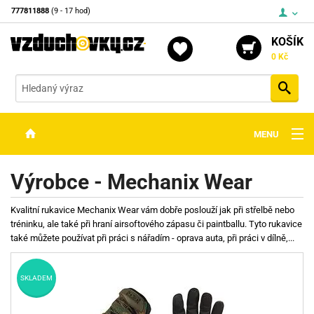
777811888
(9 - 17 hod)
KOŠÍK
0 Kč
Vyh
MENU
ZBRANĚ
Výrobce - Mechanix Wear
OPTIKA
Kvalitní rukavice Mechanix Wear vám dobře poslouží jak při střelbě nebo
STŘELIVO
tréninku, ale také při hraní airsoftového zápasu či paintballu. Tyto rukavice
také můžete používat při práci s nářadím - oprava auta, při práci v dílně,...
PŘÍSLUŠENSTVÍ
DETEKTORY KOVŮ
SKLADEM
KONTAKTY