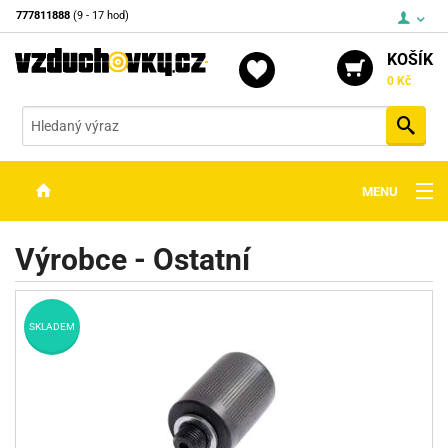
777811888
(9 - 17 hod)
KOŠÍK
0 Kč
Vyh
MENU
ZBRANĚ
Výrobce - Ostatní
OPTIKA
STŘELIVO
SKLADEM
PŘÍSLUŠENSTVÍ
DETEKTORY KOVŮ
KONTAKTY