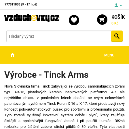
777811888
(9 - 17 hod)
KOŠÍK
0 Kč
Vyh
MENU
ZBRANĚ
Výrobce - Tinck Arms
OPTIKA
Nová Slovinská firma Tinck zabývající se výrobou samonabíjecích zbraní
STŘELIVO
typu AR-15, pistolových karabin inspirovaných platformou AR, ale
největšího ohlasu v posledních letech dosáhli se svým celosvětově
PŘÍSLUŠENSTVÍ
patentovaným systémem Tinck Perun X-16 a X-17, které představují nový
koncept polo-automatických pušek pro sportovní a profesionální použití.
DETEKTORY KOVŮ
Tyto zbraně využívají inovativní systém odběru plynů, který zajišťuje
čistější a spolehlivější fungování zbraně i při použití tlumiče. Běžná
KONTAKTY
rozborka pro čištění zabere střelci přibližně 30 vteřin. Tyto vlastnosti