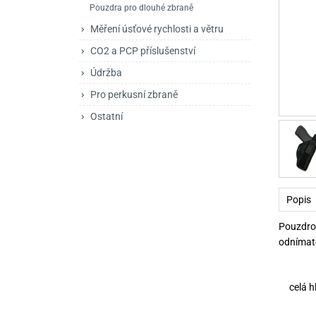
Pouzdra pro dlouhé zbraně
Mačety a sekery
Zásobníky
Zavírací nože
Měření úsťové rychlosti a větru
Praky
Příslušenství pro 
Kuchyňské nože
CO2 a PCP příslušenství
Luky
Brokovnice opakov
Příslušenství pro 
Údržba
Kuše
Brokovnice samona
Pro perkusní zbraně
Ostatní
Obranné prostředky
Pistole samonabíje
Obranné spreje
Revolvery
Popis
Pouzdro
odnímat
celá
h