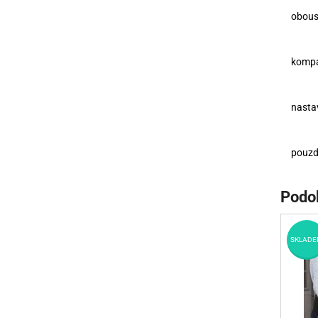
obous
kompa
nastav
pouzd
Podo
SKLADE