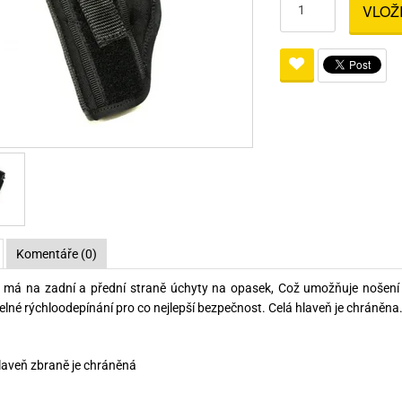
VLOŽ
Pro lištu weaver a picatinny
Náboje na ZP
Pistolové a revolverové náboje
Pro perkusní zbraně
Ochra
zbraně na ZP
Adaptéry
Puškové náboje
Ostatní
Rowan
Svítil
ací
nože
Pro lištu 15 - 17 mm
Brokové náboje
Bipody
bíjecí
Malorážkové náboje
cí
Komentáře (0)
má na
zadní
a
přední
straně
úchyty na
opasek
, Což
umožňuje
nošení
elné
rýchloodepínání
pro
co
nejlepší
bezpečnost
.
Celá
hlaveň
je
chráněna
laveň
zbraně
je
chráněná