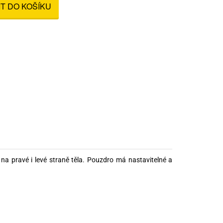
IT DO KOŠÍKU
nné prostředky
 Engineering
ny
, stolice a vaky
na
pravé
i
levé
straně
těla
.
Pouzdro
má
nastavitelné
a
.