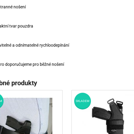
tranné
nošení
ktní
tvar pouzdra
itelné
a
odnímatelné
rychloodepínání
ro
doporučujeme
pro
běžné nošení
bné produkty
M
SKLADEM