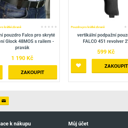
ro krátké zbraně
Pouzdra pro krátké zbraně
ní pouzdro Falco pro skryté
vertikální podpažní pouz
ní Glock 48MOS s railem -
FALCO 451 revolver 2
pravák
599 Kč
1 190 Kč
ZAKOUPIT
ZAKOUPIT
mace k nákupu
Můj účet