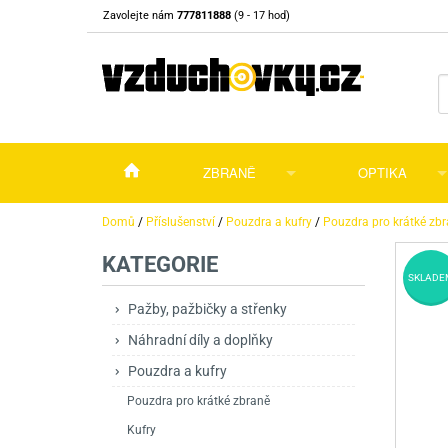
Zavolejte nám
777811888
(9 - 17 hod)
ZBRANĚ
OPTIKA
Vzduchovky
Vzduchovky na C
Puškohledy
Domů
/
Příslušenství
/
Pouzdra a kufry
/
Pouzdra pro krátké zb
KATEGORIE
Vzduchové pistole a revolvery
Příslušenství pro 
Příslušenství
Dalekohledy a dál
SKLADE
Plynové pistole a revolvery
Vzduchovky PCP
CO2 pistole
Pistole
Kolimátory, lasery
Pažby, pažbičky a střenky
Náhradní díly a doplňky
Perkusní zbraně
Vzduchovky pruži
PCP Pistole
Příslušenství
Montáže
Pouzdra a kufry
Zbraně na ZP
Revolvery
Revolvery
Pušky opakovací
Noční vidění a ter
Pouzdra pro krátké zbraně
Nože
Pružinové pistole
Pušky samonabíje
Nože s pevnou čep
Kufry