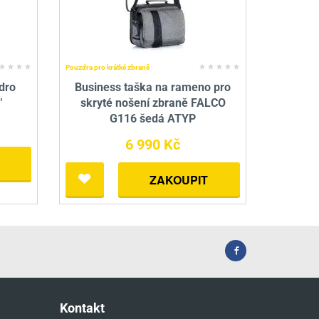
Pouzdra pro krátké zbraně
dro
Business taška na rameno pro
"
skryté nošení zbraně FALCO
G116 šedá ATYP
6 990 Kč
ZAKOUPIT
Kontakt