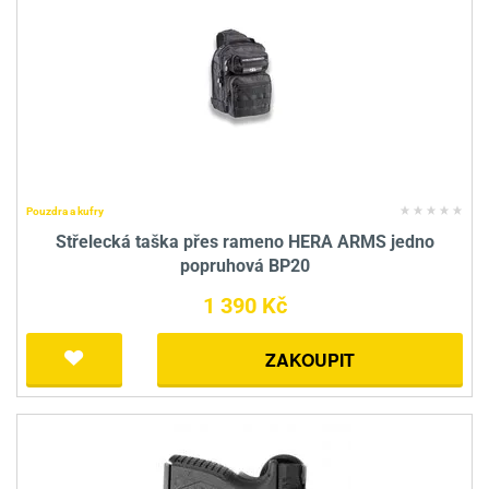
Pouzdra a kufry
Střelecká taška přes rameno HERA ARMS jedno
popruhová BP20
1 390 Kč
ZAKOUPIT