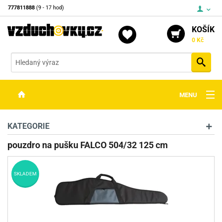
777811888
(9 - 17 hod)
KOŠÍK
0 Kč
Vyh
MENU
ZBRANĚ
KATEGORIE
OPTIKA
pouzdro na pušku FALCO 504/32 125 cm
STŘELIVO
SKLADEM
PŘÍSLUŠENSTVÍ
DETEKTORY KOVŮ
KONTAKTY